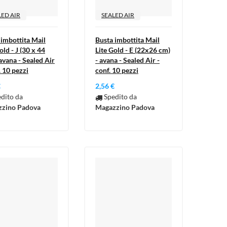
LED AIR
SEALED AIR
 imbottita Mail
Busta imbottita Mail
old - J (30 x 44
Lite Gold - E (22x26 cm)
avana - Sealed Air
- avana - Sealed Air -
. 10 pezzi
conf. 10 pezzi
€
2,56 €
dito da
Spedito da
zino Padova
Magazzino Padova