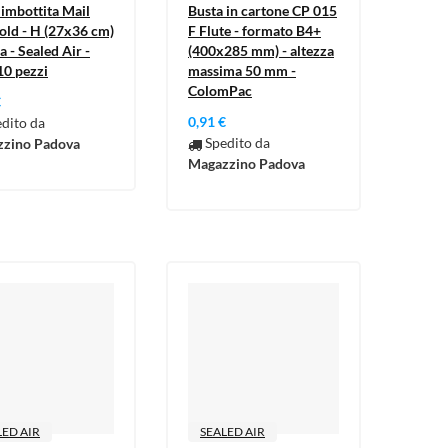
 imbottita Mail
Busta in cartone CP 015
Gold - H (27x36 cm)
F Flute - formato B4+
a - Sealed Air -
(400x285 mm) - altezza
10 pezzi
massima 50 mm -
ColomPac
€
0,91 €
dito da
Spedito da
zino Padova
Magazzino Padova
LED AIR
SEALED AIR