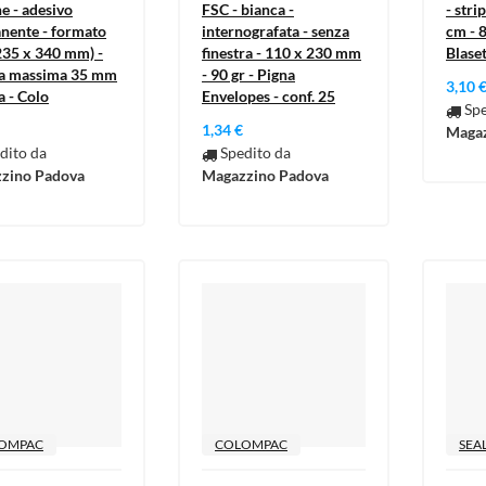
e - adesivo
FSC - bianca -
- stri
nente - formato
internografata - senza
cm - 8
235 x 340 mm) -
finestra - 110 x 230 mm
Blaset
za massima 35 mm
- 90 gr - Pigna
3,10 
a - Colo
Envelopes - conf. 25
Spe
1,34 €
Magaz
dito da
Spedito da
zino Padova
Magazzino Padova
OMPAC
COLOMPAC
SEA