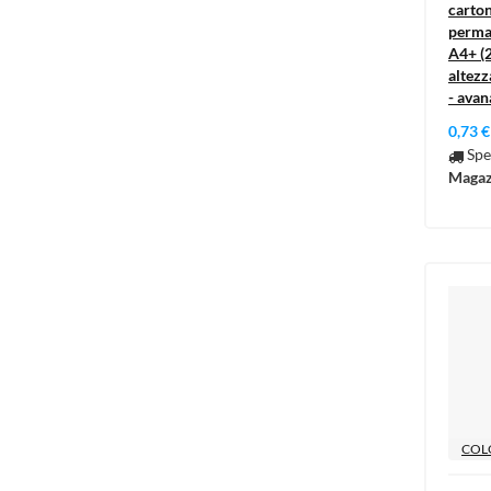
carton
perma
A4+ (
altez
- avan
0,73 €
Spe
Magaz
COL