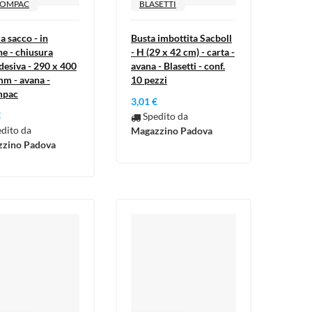
LOMPAC
BLASETTI
ista
)
)
a sacco - in
Busta imbottita Sacboll
)
ne - chiusura
- H (29 x 42 cm) - carta -
desiva - 290 x 400
avana - Blasetti - conf.
mm - avana -
10 pezzi
mpac
3,01 €
€
Spedito da
dito da
Magazzino Padova
zino Padova