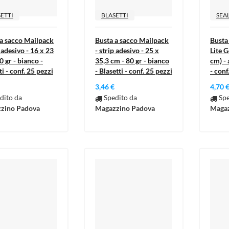
ETTI
BLASETTI
SEA
 a sacco Mailpack
Busta a sacco Mailpack
Busta
p adesivo - 16 x 23
- strip adesivo - 25 x
Lite G
0 gr - bianco -
35,3 cm - 80 gr - bianco
cm) - 
ti - conf. 25 pezzi
- Blasetti - conf. 25 pezzi
- conf
3,46 €
4,70 
dito da
Spedito da
Spe
zino Padova
Magazzino Padova
Magaz