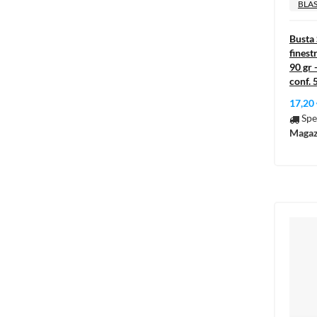
BLAS
Busta 
finest
90 gr 
conf. 
17,20
Spe
Magaz