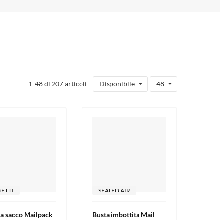
1-48 di 207 articoli
Disponibile
48
SETTI
SEALED AIR
 a sacco Mailpack
Busta imbottita Mail