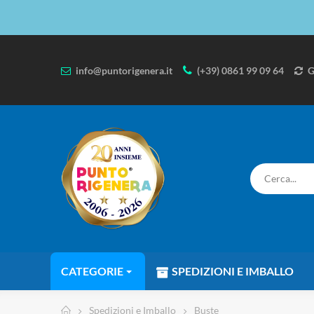
info@puntorigenera.it
(+39) 0861 99 09 64
G
CATEGORIE
SPEDIZIONI E IMBALLO
Spedizioni e Imballo
Buste