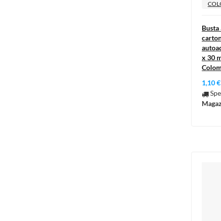
COL
Busta 
carton
autoad
x 30 m
Colo
1,10 €
Spe
Magaz