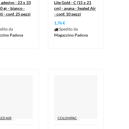
p adesivo - 23 x 33
Lite Gold - C (15 x 21
0 gr - bianco -
cm) - avana - Sealed Air
ti - conf. 25 pezzi
- conf. 10 pezzi
€
1,76 €
dito da
Spedito da
zino Padova
Magazzino Padova
LED AIR
COLOMPAC