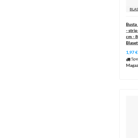
BLAS
Busta
- stri
cm - 8
Blaset
1,97 €
Spe
Magaz