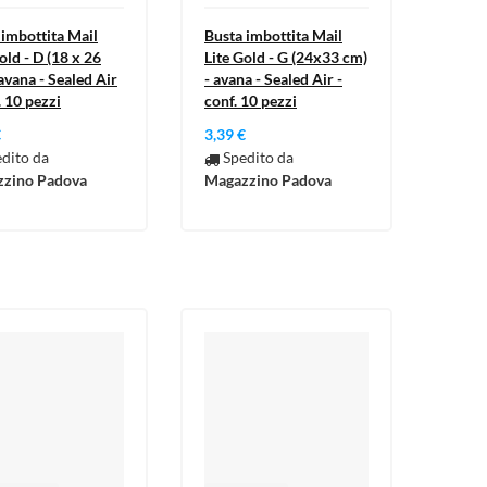
 imbottita Mail
Busta imbottita Mail
old - D (18 x 26
Lite Gold - G (24x33 cm)
avana - Sealed Air
- avana - Sealed Air -
. 10 pezzi
conf. 10 pezzi
€
3,39 €
dito da
Spedito da
zino Padova
Magazzino Padova
×
×
×
×