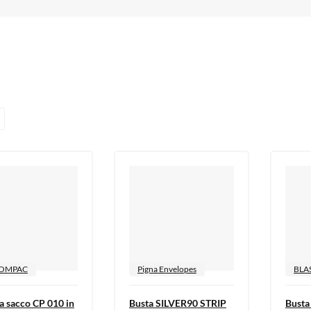
OMPAC
Pigna Envelopes
BLA
a sacco CP 010 in
Busta SILVER90 STRIP
Busta