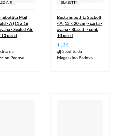
LED AIR
BLASETTI
 imbottita Mail
Busta imbottita Sacboll
old - A (11 x 16
- A (13 x 20 cm) - carta -
avana - Sealed Air
avana - Blasetti - conf.
. 10 pezzi
10 pezzi
€
1,13 €
dito da
Spedito da
zino Padova
Magazzino Padova