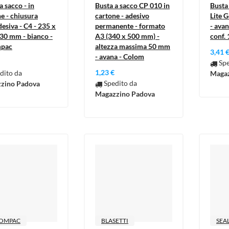
a sacco - in
Busta a sacco CP 010 in
Busta
e - chiusura
cartone - adesivo
Lite 
esiva - C4 - 235 x
permanente - formato
- avan
30 mm - bianco -
A3 (340 x 500 mm) -
conf. 
mpac
altezza massima 50 mm
3,41 
- avana - Colom
Spe
1,23 €
dito da
Magaz
Spedito da
zino Padova
Magazzino Padova
OMPAC
BLASETTI
SEA