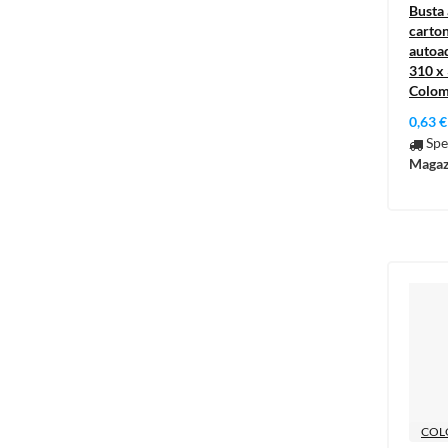
Busta 
carton
autoad
310 x 
Colo
0,63 €
Spe
Magaz
COL