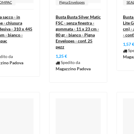
OMPAC
Pigna Envelopes
SEA
a sacco - in
Busta Busta Silver Matic
Busta
e - chiusura
FSC - senza finestra -
Lite G
esiva - 310 x 445
gommata - 11 x 23 cm -
cm) - 
m - bianco -
80 gr - bianco - Pigna
- conf
mpac
Envelopes - conf. 25
1,57 
pezz
Spe
1,25 €
dito da
Magaz
Spedito da
zino Padova
Magazzino Padova