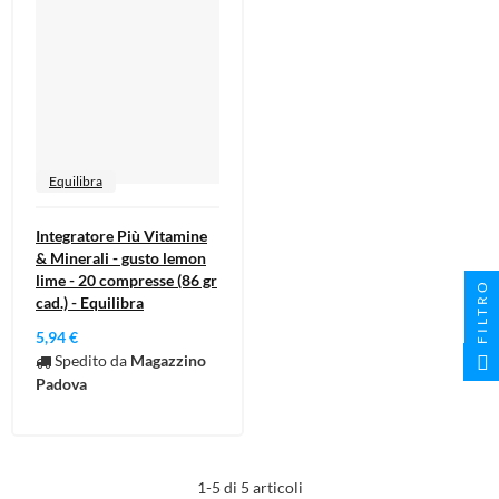
Equilibra
Integratore Più Vitamine
& Minerali - gusto lemon
lime - 20 compresse (86 gr
FILTRO
cad.) - Equilibra
5,94 €
Spedito da
Magazzino
Padova
1-5 di 5 articoli