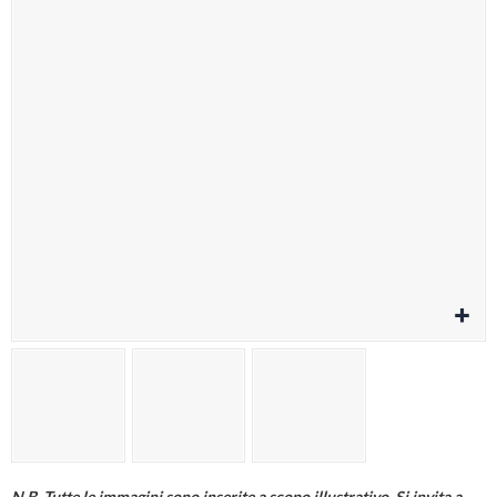
Cura della persona
Materiale elettrico
Fai da te
Smart Home e Domotica
Natale e Festività
Giochi e Idee Regalo
Lego e Playmobil
Alimentari e Casalinghi
N.B. Tutte le immagini sono inserite a scopo illustrativo. Si invita a