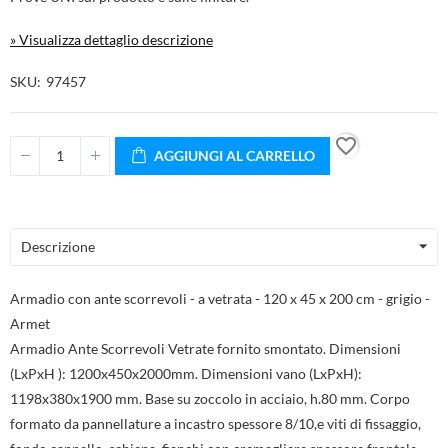
» Visualizza dettaglio descrizione
SKU
97457
favorite_border
AGGIUNGI AL CARRELLO
Descrizione
Armadio con ante scorrevoli - a vetrata - 120 x 45 x 200 cm - grigio -
Armet
Armadio Ante Scorrevoli Vetrate fornito smontato. Dimensioni
(LxPxH ): 1200x450x2000mm. Dimensioni vano (LxPxH):
1198x380x1900 mm. Base su zoccolo in acciaio, h.80 mm. Corpo
formato da pannellature a incastro spessore 8/10,e viti di fissaggio,