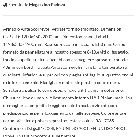
Spedito da
Magazzino Padova
Armadio Ante Scorrevoli Vetrate fornito smontato. Dimensioni
(LxPxH ): 1200x450x2000mm. Dimensioni vano (LxPxH):
1198x380x1900 mm. Base su zoccolo in acciaio, h.80 mm. Corpo
formato da pannellature a incastro spessore 8/10,e viti di fissaggio,
fondo,cappello, schiena ,fianchi con cremagliere spessore frontale
40mm con bordi raggiati.Ante scorrevoli in cristallo temperato su
cuscinetti inferiori e superiori con pieghe antitaglio su quattro ordini
e rinforzo centrale. Maniglia in materiale plastico colore nero.
Serratura a pulsante con doppia chiave antitrauma in dotazione.
Chiusura: leva a una via. Allestimento interno N ° 4 Ripiani mobili su
cremagliera, completi di reggimensole in acciaio zincato con
predisposizione per alloggiamento cartelle sospese. Colore anta e
corpo: Vernice a polvere epossipoliestere colore RAL 7035.
Conforme a D.Lgs.81/2008, EN UNI ISO 9001, EN UNI ISO 14001,
Prove UNI sul prodotto e sulle finiture.