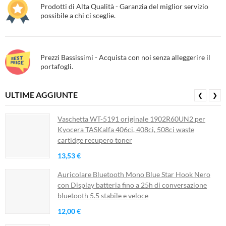
Prodotti di Alta Qualità - Garanzia del miglior servizio
possibile a chi ci sceglie.
Prezzi Bassissimi - Acquista con noi senza alleggerire il
portafogli.
ULTIME AGGIUNTE
❮
❯
Vaschetta WT-5191 originale 1902R60UN2 per
Kyocera TASKalfa 406ci, 408ci, 508ci waste
cartidge recupero toner
13,53 €
Auricolare Bluetooth Mono Blue Star Hook Nero
con Display batteria fino a 25h di conversazione
bluetooth 5.5 stabile e veloce
12,00 €