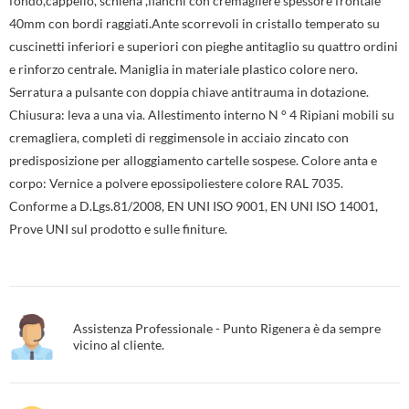
fondo,cappello, schiena ,fianchi con cremagliere spessore frontale
40mm con bordi raggiati.Ante scorrevoli in cristallo temperato su
cuscinetti inferiori e superiori con pieghe antitaglio su quattro ordini
e rinforzo centrale. Maniglia in materiale plastico colore nero.
Serratura a pulsante con doppia chiave antitrauma in dotazione.
Chiusura: leva a una via. Allestimento interno N ° 4 Ripiani mobili su
cremagliera, completi di reggimensole in acciaio zincato con
predisposizione per alloggiamento cartelle sospese. Colore anta e
corpo: Vernice a polvere epossipoliestere colore RAL 7035.
Conforme a D.Lgs.81/2008, EN UNI ISO 9001, EN UNI ISO 14001,
Prove UNI sul prodotto e sulle finiture.
Assistenza Professionale - Punto Rigenera è da sempre
vicino al cliente.