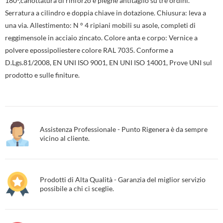
180°,canottatura di rinforzo e pieghe antitaglio su tre ordini.
Serratura a cilindro e doppia chiave in dotazione. Chiusura: leva a
una via. Allestimento: N ° 4 ripiani mobili su asole, completi di
reggimensole in acciaio zincato. Colore anta e corpo: Vernice a
polvere epossipoliestere colore RAL 7035. Conforme a
D.Lgs.81/2008, EN UNI ISO 9001, EN UNI ISO 14001, Prove UNI sul
prodotto e sulle finiture.
Assistenza Professionale - Punto Rigenera è da sempre
vicino al cliente.
Prodotti di Alta Qualità - Garanzia del miglior servizio
possibile a chi ci sceglie.