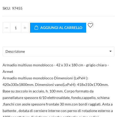
SKU
97455
favorite_border
AGGIUNGI AL CARRELLO
Descrizione
Armadio multiuso monoblocco - 42 x 33 x 180 cm - grigio chiaro -
Armet
Armadio multiuso monoblocco Dimensioni (LxPxH ):
420x330x1800mm. Dimensioni vano(LxPxH): 418x310x1700mm.
Base su zoccolo in acciaio, h. 100 mm. Corpo formato da
pannellature spessore 6/10 elettrosaldate, fondo,cappello, schiena
,fianchi con asole spessore frontale 30 mm.con bordi raggiati. Anta a
battente , dotata di cerniere interne con perno di rotazione esterno a