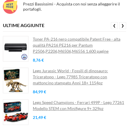
Prezzi Bassissimi - Acquista con noi senza alleggerire il
portafogli.
ULTIME AGGIUNTE
❮
❯
Toner PA-216 nero compatibile Patent Free - alta
qualità PA216 PE216 per Pantum
P2506,P2206,M6506,M6556 1.600 pagine
8,76 €
Lego Jurassic World - Fossili di dinosauro:
Triceratopo - Lego 77985 Triceratopo con
mattoncino stampato Anni 18+ 1154pz
84,99 €
Lego Speed Champions - Ferrari 499P - Lego 77261
Modello STEM con Minifigure 9+ 329pz
21,49 €