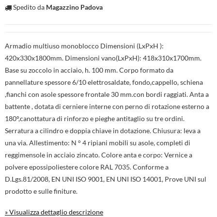
Spedito da
Magazzino Padova
Armadio multiuso monoblocco Dimensioni (LxPxH ):
420x330x1800mm. Dimensioni vano(LxPxH): 418x310x1700mm.
Base su zoccolo in acciaio, h. 100 mm. Corpo formato da
pannellature spessore 6/10 elettrosaldate, fondo,cappello, schiena
,fianchi con asole spessore frontale 30 mm.con bordi raggiati. Anta a
battente , dotata di cerniere interne con perno di rotazione esterno a
180°,canottatura di rinforzo e pieghe antitaglio su tre ordini.
Serratura a cilindro e doppia chiave in dotazione. Chiusura: leva a
una via. Allestimento: N ° 4 ripiani mobili su asole, completi di
reggimensole in acciaio zincato. Colore anta e corpo: Vernice a
polvere epossipoliestere colore RAL 7035. Conforme a
D.Lgs.81/2008, EN UNI ISO 9001, EN UNI ISO 14001, Prove UNI sul
prodotto e sulle finiture.
» Visualizza dettaglio descrizione