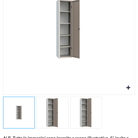
Cura della persona
Materiale elettrico
Fai da te
Smart Home e Domotica
Natale e Festività
Giochi e Idee Regalo
Lego e Playmobil
Alimentari e Casalinghi
N.B. Tutte le immagini sono inserite a scopo illustrativo. Si invita a