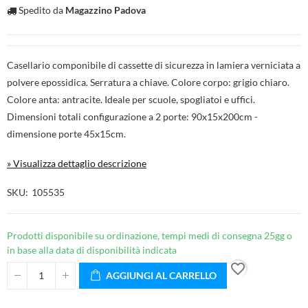
Spedito da
Magazzino Padova
Casellario componibile di cassette di sicurezza in lamiera verniciata a
polvere epossidica. Serratura a chiave. Colore corpo: grigio chiaro.
Colore anta: antracite. Ideale per scuole, spogliatoi e uffici.
Dimensioni totali configurazione a 2 porte: 90x15x200cm -
dimensione porte 45x15cm.
» Visualizza dettaglio descrizione
SKU
105535
Prodotti disponibile su ordinazione, tempi medi di consegna 25gg o
in base alla data di disponibilità indicata
favorite_border
AGGIUNGI AL CARRELLO