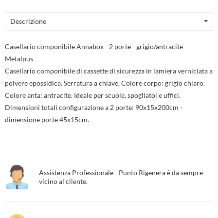
Descrizione
Casellario componibile Annabox - 2 porte - grigio/antracite -
Metalpus
Casellario componibile di cassette di sicurezza in lamiera verniciata a
polvere epossidica. Serratura a chiave. Colore corpo: grigio chiaro.
Colore anta: antracite. Ideale per scuole, spogliatoi e uffici.
Dimensioni totali configurazione a 2 porte: 90x15x200cm -
dimensione porte 45x15cm.
Assistenza Professionale - Punto Rigenera è da sempre
vicino al cliente.