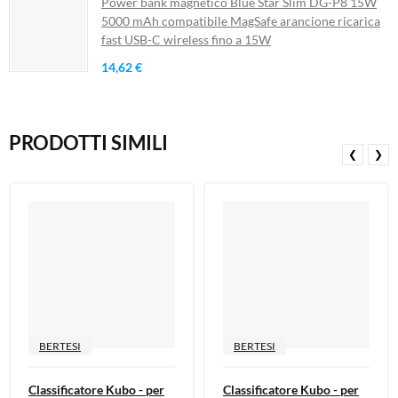
Power bank magnetico Blue Star Slim DG-P8 15W
5000 mAh compatibile MagSafe arancione ricarica
fast USB-C wireless fino a 15W
14,62 €
PRODOTTI SIMILI
❮
❯
BERTESI
BERTESI
Classificatore Kubo - per
Classificatore Kubo - per