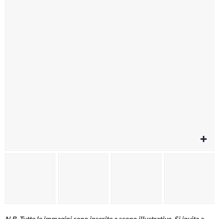
Cura della persona
Materiale elettrico
Fai da te
Smart Home e Domotica
Natale e Festività
Giochi e Idee Regalo
Lego e Playmobil
Alimentari e Casalinghi
N.B. Tutte le immagini sono inserite a scopo illustrativo. Si invita a