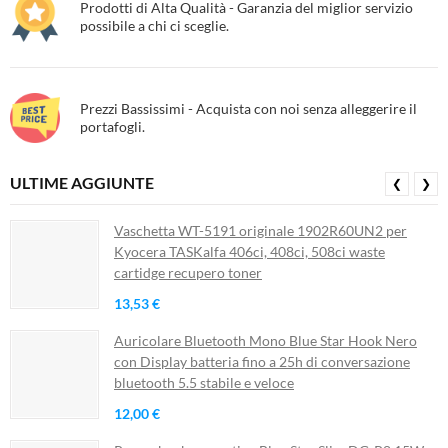
Prodotti di Alta Qualità - Garanzia del miglior servizio
possibile a chi ci sceglie.
Prezzi Bassissimi - Acquista con noi senza alleggerire il
portafogli.
ULTIME AGGIUNTE
❮
❯
Vaschetta WT-5191 originale 1902R60UN2 per
Kyocera TASKalfa 406ci, 408ci, 508ci waste
cartidge recupero toner
13,53 €
Auricolare Bluetooth Mono Blue Star Hook Nero
con Display batteria fino a 25h di conversazione
bluetooth 5.5 stabile e veloce
12,00 €