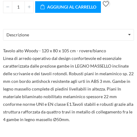
favorite_border
AGGIUNGI AL CARRELLO
Descrizione
Tavolo alto Woody - 120 x 80 x 105 cm - rovere/bianco
Linea di arredo operativo dal design confortevole ed essenziale
caratterizzata dalle preziose gambe in LEGNO MASSELLO inclinate
delle scrivanie e dei tavoli rotondi. Robusti piani in melaminico sp. 22
mm con bordo antishock resistente agli urti in ABS 3 mm. Gambe in
legno massello complete di piedini livellabili in altezza. Piani In
materiale bilaminato nobilitato melaminico spessore 22 mm
conforme norme UNI e EN classe E1.Tavoli stabili e robusti grazie alla
struttura rafforzata da quattro travi in metallo di collegamento fra le
4 gambe in legno massello Ø50mm.