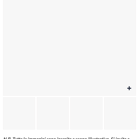
Cura della persona
Materiale elettrico
Fai da te
Smart Home e Domotica
Natale e Festività
Giochi e Idee Regalo
Lego e Playmobil
Alimentari e Casalinghi
N.B. Tutte le immagini sono inserite a scopo illustrativo. Si invita a