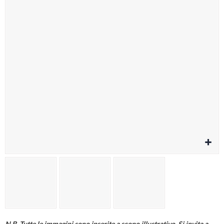
Cura della persona
Materiale elettrico
Fai da te
Smart Home e Domotica
Natale e Festività
Giochi e Idee Regalo
Lego e Playmobil
Alimentari e Casalinghi
N.B. Tutte le immagini sono inserite a scopo illustrativo. Si invita a