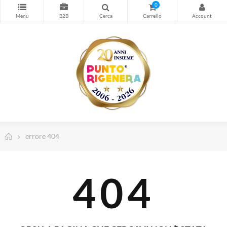
Stampa
0
Cancelleria
Timbri personalizzati
Forniture Magazzino e Sicurezza
Spedizioni e Imballo
Computer e Informatica
Abbigliamento da lavoro
Dispositivi di Protezione Individuale
errore 404
Telefonia e Wearable
TV, Home Cinema e Audio
404
Illuminazione Led
Arredamento Casa e Ufficio
Piccoli elettrodomestici