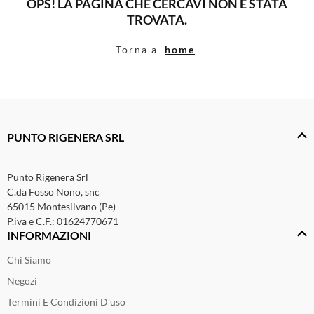
OPS! LA PAGINA CHE CERCAVI NON È STATA
Cura della persona
TROVATA.
Materiale elettrico
Torna a
home
Fai da te
Smart Home e Domotica
Natale e Festività
Giochi e Idee Regalo
PUNTO RIGENERA SRL
Lego e Playmobil
Punto Rigenera Srl
Alimentari e Casalinghi
C.da Fosso Nono, snc
65015 Montesilvano (Pe)
P.iva e C.F.: 01624770671
INFORMAZIONI
Chi Siamo
Negozi
Termini E Condizioni D'uso