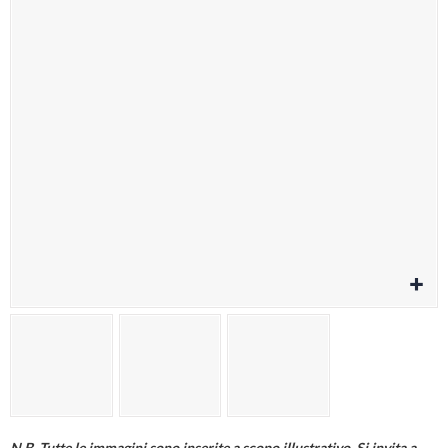
Cura della persona
Materiale elettrico
Fai da te
Smart Home e Domotica
Natale e Festività
Giochi e Idee Regalo
Lego e Playmobil
Alimentari e Casalinghi
N.B. Tutte le immagini sono inserite a scopo illustrativo. Si invita a