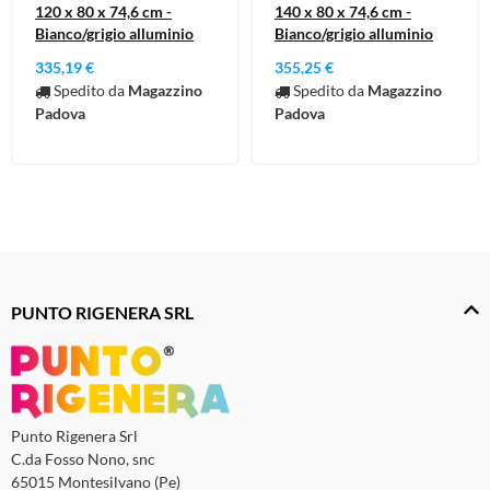
120 x 80 x 74,6 cm -
140 x 80 x 74,6 cm -
Bianco/grigio alluminio
Bianco/grigio alluminio
335,19 €
355,25 €
Spedito da
Magazzino
Spedito da
Magazzino
Padova
Padova
PUNTO RIGENERA SRL
Punto Rigenera Srl
C.da Fosso Nono, snc
65015 Montesilvano (Pe)