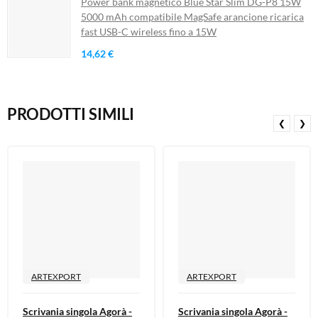
Power bank magnetico Blue Star Slim DG-P8 15W
5000 mAh compatibile MagSafe arancione ricarica
fast USB-C wireless fino a 15W
14,62 €
PRODOTTI SIMILI
❮
❯
ARTEXPORT
ARTEXPORT
Scrivania singola Agorà -
Scrivania singola Agorà -