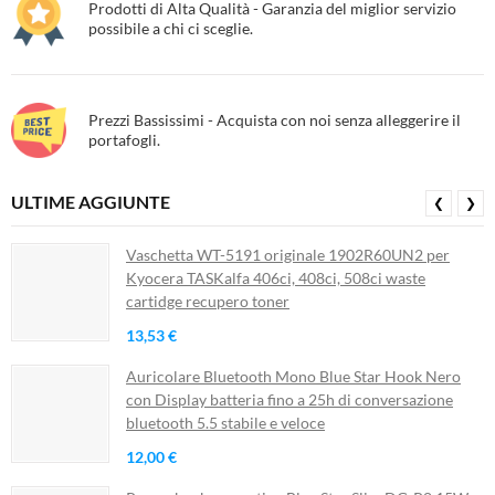
Prodotti di Alta Qualità - Garanzia del miglior servizio
possibile a chi ci sceglie.
Prezzi Bassissimi - Acquista con noi senza alleggerire il
portafogli.
ULTIME AGGIUNTE
❮
❯
Vaschetta WT-5191 originale 1902R60UN2 per
Kyocera TASKalfa 406ci, 408ci, 508ci waste
cartidge recupero toner
13,53 €
Auricolare Bluetooth Mono Blue Star Hook Nero
con Display batteria fino a 25h di conversazione
bluetooth 5.5 stabile e veloce
12,00 €