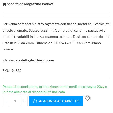
Spedito da
Magazzino Padova
Scrivania compact sinistro sagomata con fianchi metal ad L verniciati
effetto cromato. Spessore 22mm. Completi di canalina passacavi e
piedini regolabili in altezza e supporto metal. Desktop con bordo anti
urto in ABS da 2mm. Dimensioni: 160x60/80/100x72cm. Piano
rovere.
» Visualizza dettaglio descrizione
SKU
94832
Prodotti disponibile su ordinazione, tempi medi di consegna 20gg o
in base alla data di disponibilità indicata
favorite_border
AGGIUNGI AL CARRELLO