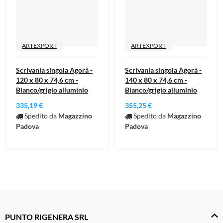
ARTEXPORT
ARTEXPORT
Scrivania singola Agorà -
Scrivania singola Agorà -
120 x 80 x 74,6 cm -
140 x 80 x 74,6 cm -
Bianco/grigio alluminio
Bianco/grigio alluminio
335,19 €
355,25 €
Spedito da
Magazzino
Spedito da
Magazzino
Padova
Padova
PUNTO RIGENERA SRL