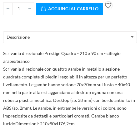
favorite_border
AGGIUNGI AL CARRELLO
Descrizione
Scrivania direzionale Prestige Quadro - 210 x 90 cm - ciliegio
arabis/bianco
Scrivania direzionale con quattro gambe in metallo a sezione
quadrata complete di piedini regolabili in altezza per un perfetto
livellamento. Le gambe hanno sezione 70x70mm sul fusto e 40x40
mm nella parte alta e si agganciano al desktop ognuna con una
robusta piastra metallica. Desktop (sp. 38 mm) con bordo antiurto in
ABS (sp. 2mm). Le gambe, in entrambe le versioni di colore, sono
impreziosite da dettagli e particolari cromati. Gambe bianco
lucidoDimensioni: 210x90xH76,2cm