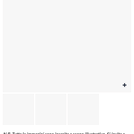
Cura della persona
Materiale elettrico
Fai da te
Smart Home e Domotica
Natale e Festività
Giochi e Idee Regalo
Lego e Playmobil
Alimentari e Casalinghi
N.B. Tutte le immagini sono inserite a scopo illustrativo. Si invita a