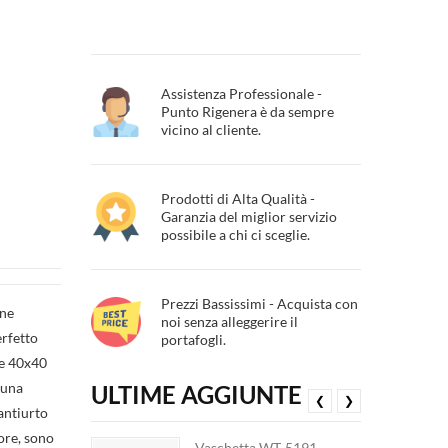
Assistenza Professionale -
Punto Rigenera è da sempre
vicino al cliente.
Prodotti di Alta Qualità -
Garanzia del miglior servizio
possibile a chi ci sceglie.
Prezzi Bassissimi - Acquista con
one
noi senza alleggerire il
erfetto
portafogli.
 e 40x40
 una
ULTIME AGGIUNTE
❮
❯
antiurto
ore, sono
Vaschetta WT-5191