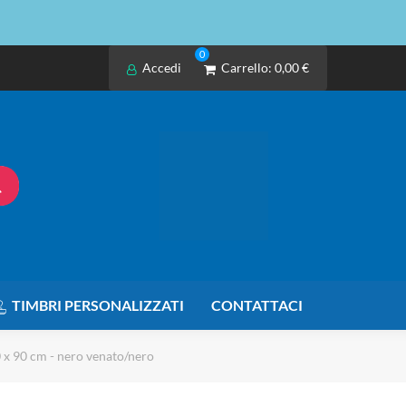
0
Accedi
Carrello:
0,00 €
TIMBRI PERSONALIZZATI
CONTATTACI
0 x 90 cm - nero venato/nero