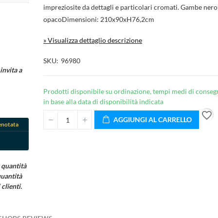
impreziosite da dettagli e particolari cromati. Gambe nero
opacoDimensioni: 210x90xH76,2cm
» Visualizza dettaglio descrizione
SKU
96980
invita a
Prodotti disponibile su ordinazione, tempi medi di conseg
in base alla data di disponibilità indicata
favorite_border
AGGIUNGI AL CARRELLO
enotata
tle))
 quantità
cedi
quantità
iungi alla wishlist
clienti.
bel))
 bisogno di essere autenticato per salvare i prodotti.