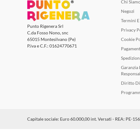
Chi Siam
Negozi
Termini E
Punto Rigenera Srl
Privacy P
C.da Fosso Nono, snc
Cookie Po
65015 Montesilvano (Pe)
P.iva e C.F.: 01624770671
Pagament
Spedizion
Garanzia 
Responsab
Diritto D
Programm
Capitale sociale: Euro 60.000,00 int. Versati - REA: PE-15