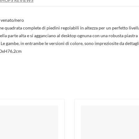
SHOPS REVIEWS
add_circle_outline
Crea nuova l
((cancelText))
((loginText)
((cancelText))
((createText)
o venato/nero
e quadrata complete di piedini regolabili in altezza per un perfetto livel
a parte alta e si agganciano al desktop ognuna con una robusta piastra 
Le gambe, in entrambe le versioni di colore, sono impreziosite da dettagli
x90xH76,2cm