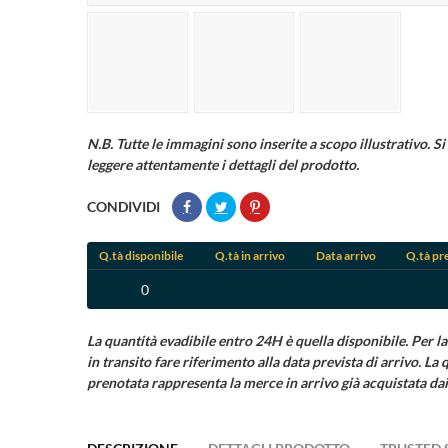
N.B. Tutte le immagini sono inserite a scopo illustrativo. Si 
leggere attentamente i dettagli del prodotto.
CONDIVIDI
Q.tà disponibile
Q.tà in arrivo
Data arrivo
Q.tà pr
0
((ti
La quantità evadibile entro 24H è quella disponibile. Per la
Ac
in transito fare riferimento alla data prevista di arrivo. La 
Agg
prenotata rappresenta la merce in arrivo già acquistata dai 
((la
Hai