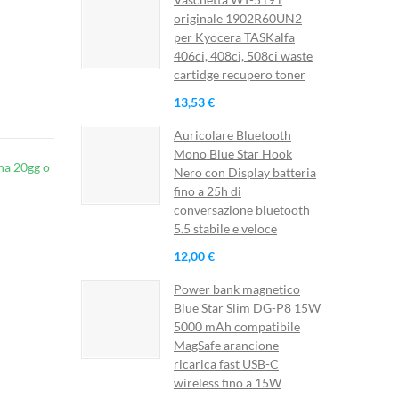
originale 1902R60UN2
per Kyocera TASKalfa
406ci, 408ci, 508ci waste
cartidge recupero toner
13,53 €
Auricolare Bluetooth
Mono Blue Star Hook
na 20gg o
Nero con Display batteria
fino a 25h di
conversazione bluetooth
5.5 stabile e veloce
12,00 €
Power bank magnetico
×
Blue Star Slim DG-P8 15W
×
5000 mAh compatibile
×
MagSafe arancione
ricarica fast USB-C
wireless fino a 15W