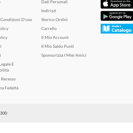
o
Dati Personali
Indirizzi
 Condizioni D'uso
Storico Ordini
olicy
Carrello
licy
Il Mio Account
i
Il Mio Saldo Punti
i
Sponsorizza I Miei Amici
Legale E
ilità
i Recesso
a Fedeltà
6300