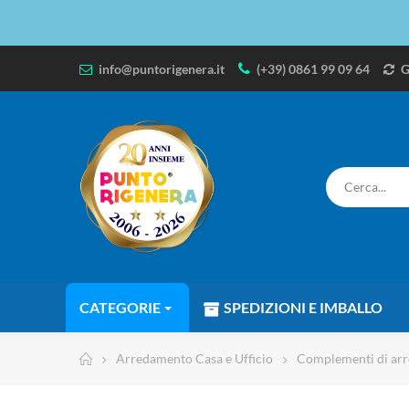
info@puntorigenera.it
(+39) 0861 99 09 64
G
CATEGORIE
SPEDIZIONI E IMBALLO
Arredamento Casa e Ufficio
Complementi di ar