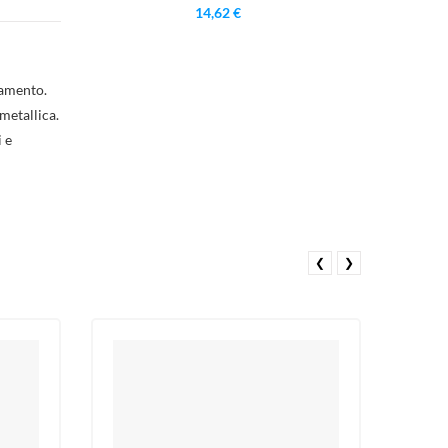
14,62 €
ista
)
)
lamento.
metallica.
 e
❮
❯