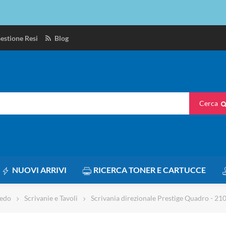
estione Resi
Blog
Cerca
NUOVI ARRIVI
RICERCA TONER E CARTUCCE
redo
Scrivanie e Tavoli
Scrivania direzionale Prestige Quadro - 21