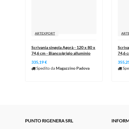
ARTEXPORT
ART
Scrivania singola Agorà - 120 x 80 x
Scriva
74,6 cm - Bianco/grigio alluminio
74,6 c
335,19 €
355,2
Spedito da
Magazzino Padova
Spe
PUNTO RIGENERA SRL
INFORM