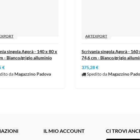
EXPORT
ARTEXPORT
nia singola Agorà - 140 x 80 x
Scrivania singola Agorà - 160 
m - Bianco/grigio alluminio
74,6 cm - Bianco/grigio allumi
5 €
375,28 €
dito da
Magazzino Padova
Spedito da
Magazzino Pad
AZIONI
IL MIO ACCOUNT
CI TROVI ANC