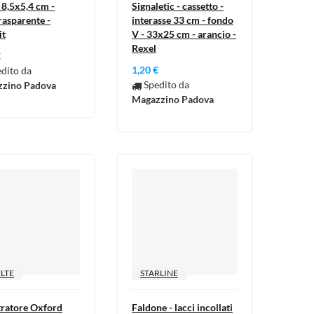
 8,5x5,4 cm -
Signaletic - cassetto -
rasparente -
interasse 33 cm - fondo
it
V - 33x25 cm - arancio -
Rexel
€
1,20 €
dito da
Spedito da
zino Padova
Magazzino Padova
ELTE
STARLINE
tratore Oxford
Faldone - lacci incollati