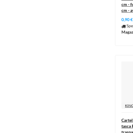
cm - f
cm - a
0,90 €
Spe
Magaz
KIN
Cartel
tasca 
traspa