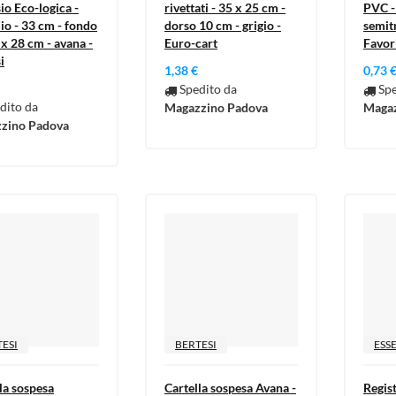
io Eco-logica -
rivettati - 35 x 25 cm -
PVC -
o - 33 cm - fondo
dorso 10 cm - grigio -
semit
 x 28 cm - avana -
Euro-cart
Favor
i
1,38 €
0,73 
Spedito da
Spe
dito da
Magazzino Padova
Magaz
zino Padova
ESI
BERTESI
ESS
la sospesa
Cartella sospesa Avana -
Regis