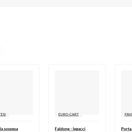
ESI
EURO-CART
FAV
la sospesa
Faldone - legacci
Porta 