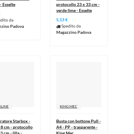
- Esselte
protocollo 23 x 33 cm -
ista
verde lime - Esselte
)
)
€
5,13 €
dito da
)
Spedito da
zino Padova
Magazzino Padova
RLINE
KING MEC
tratore Starbox -
Busta con bottone Pull -
 8 cm - protocollo
A4 - PP - trasparente -
3 cm - lilla -
King Mec