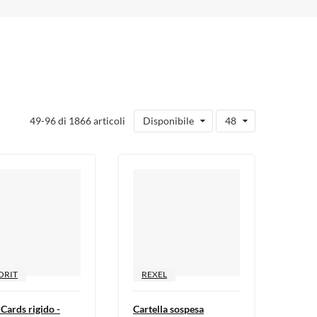
49-96 di 1866 articoli
Disponibile
48
ORIT
REXEL
Cards rigido -
Cartella sospesa