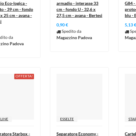
io Eco-logica -
armadio - interasse 33
G84 -
to - 39 cm - fondo
cm - fondo U - 32,6 x
proto
 x 25 cm - avana -
27,5 cm - avana - Bertesi
blu - 
i
0,90 €
5,13 
Spedito da
Spe
dito da
Magazzino Padova
Magaz
zino Padova
OFFERTA!
LINE
ESSELTE
STA
ratore Starbox -
Separatore Economy -
Cartel