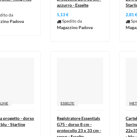
azzurro - Esselte
Starli
5,13 €
2,81 
dito da
Spedito da
Spe
zino Padova
Magazzino Padova
Magaz
LINE
ESSELTE
ME
a progetto - dorso
Registratore Essentials
Carte
 blu - Starline
G75 - dorso 8 cm -
Spring
protocollo 23 x 33 cm -
22x31
rosso - Esselte
- blu