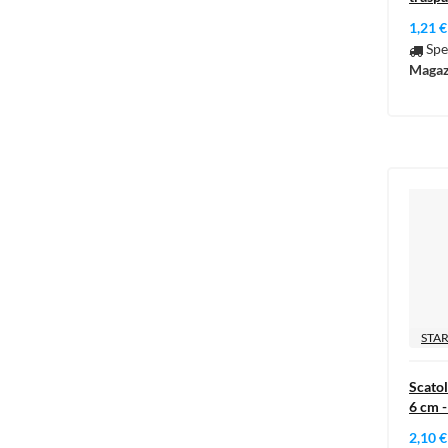
1,21 €
Spe
Magaz
STAR
Scatol
6 cm -
2,10 €