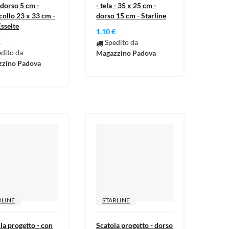
 dorso 5 cm -
- tela - 35 x 25 cm -
collo 23 x 33 cm -
dorso 15 cm - Starline
Esselte
1,10 €
€
Spedito da
dito da
Magazzino Padova
zino Padova
RLINE
STARLINE
la progetto - con
Scatola progetto - dorso