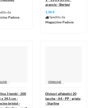
arancio - Bertesi
€
1,36 €
dito da
Spedito da
zino Padova
Magazzino Padova
RLINE
STARLINE
lina 3 lembi - 200
Divisori alfabetici 20
5 x 34,5 cm -
tacche - A4 - PP - grigio
cino bristol -
- Starline