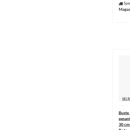
Spe
Magaz
SEI 
Buste 
pesant
30 cm 