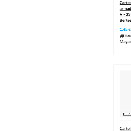
Cartes
armadi
V - 33
Bertes
1,45 €
Spe
Magaz
BERT
Cartel