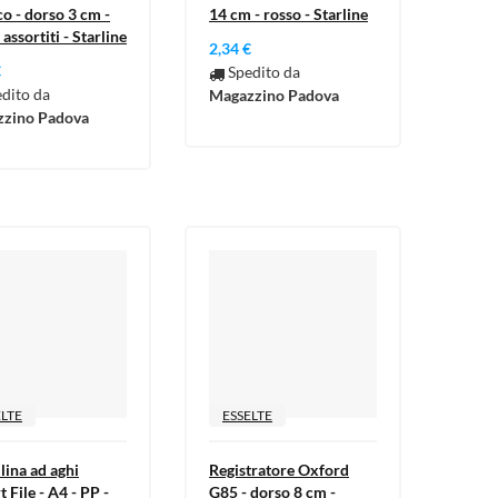
co - dorso 3 cm -
14 cm - rosso - Starline
 assortiti - Starline
2,34 €
€
Spedito da
dito da
Magazzino Padova
zino Padova
×
×
×
ELTE
ESSELTE
×
lina ad aghi
Registratore Oxford
 File - A4 - PP -
G85 - dorso 8 cm -