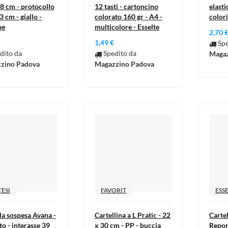
8 cm - protocollo
12 tasti - cartoncino
elasti
3 cm - giallo -
colorato 160 gr - A4 -
colori
ne
multicolore - Esselte
2,70 
1,49 €
Spe
dito da
Spedito da
Magaz
zino Padova
Magazzino Padova
tle))
odalTitle))
cedi
ESI
FAVORIT
ESS
iungi alla wishlist
bel))
la sospesa Avana -
Cartellina a L Pratic - 22
Cartel
onfirmMessage))
 bisogno di essere autenticato per salvare i prodotti.
to - interasse 39
x 30 cm - PP - buccia
Report