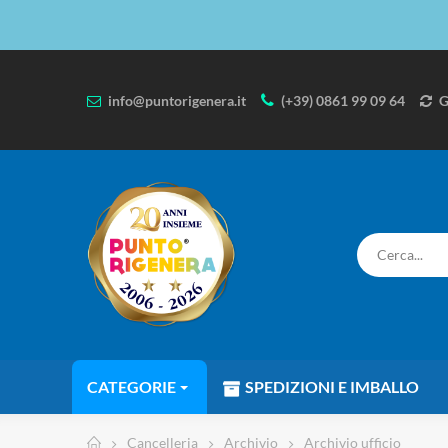
info@puntorigenera.it
(+39) 0861 99 09 64
G
CATEGORIE
SPEDIZIONI E IMBALLO
Cancelleria
Archivio
Archivio ufficio