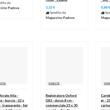
dito da
3,32 €
0,88 
zino Padova
Spedito da
Spe
Magazzino Padova
Magaz
ROTA
ESSELTE
STA
forate Atla -
Registratore Oxford
Cartel
e - buccia - 22 x
G83 - dorso 8 cm -
gr - 2
- trasparente - Sei
commerciale 23 x 30
carton