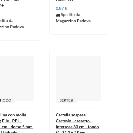
ne
0,87 €
€
Spedito da
dito da
Magazzino Padova
zino Padova
THODO
BERTESI
llina con molla
Cartella sospesa
 File - PPL -
Cartesio - cassetto -
 cm - dorso 5 mm
interasse 33 cm - fondo
 - Methodo
V - 31,3 x 25 cm -