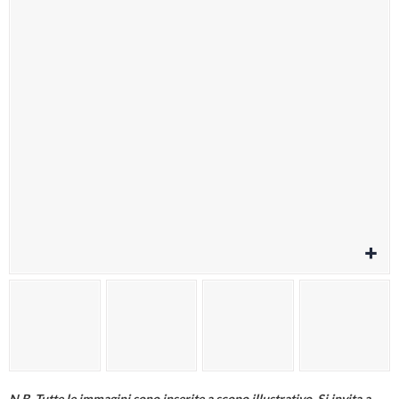
Cura della persona
Materiale elettrico
Fai da te
Smart Home e Domotica
Natale e Festività
Giochi e Idee Regalo
Lego e Playmobil
Alimentari e Casalinghi
N.B. Tutte le immagini sono inserite a scopo illustrativo. Si invita a