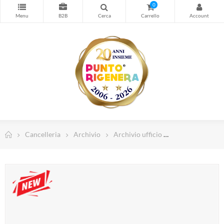
Stampa
0
Cancelleria
Timbri personalizzati
Forniture Magazzino e Sicurezza
Spedizioni e Imballo
Computer e Informatica
Abbigliamento da lavoro
Dispositivi di Protezione Individuale
Cancelleria
Archivio
Archivio ufficio
Cartellina con 
Telefonia e Wearable
TV, Home Cinema e Audio
Illuminazione Led
Arredamento Casa e Ufficio
Piccoli elettrodomestici