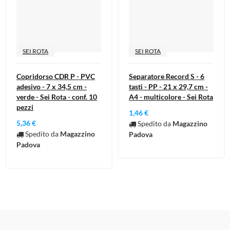
SEI ROTA
SEI ROTA
Copridorso CDR P - PVC
Separatore Record S - 6
adesivo - 7 x 34,5 cm -
tasti - PP - 21 x 29,7 cm -
verde - Sei Rota - conf. 10
A4 - multicolore - Sei Rota
pezzi
1,46 €
5,36 €
Spedito da
Magazzino
Spedito da
Magazzino
Padova
Padova