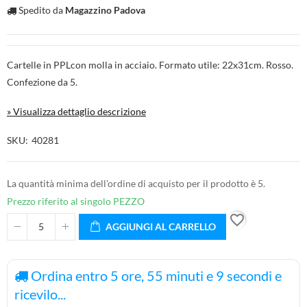
Spedito da
Magazzino Padova
Cartelle in PPLcon molla in acciaio. Formato utile: 22x31cm. Rosso.
Confezione da 5.
» Visualizza dettaglio descrizione
SKU
40281
La quantità minima dell'ordine di acquisto per il prodotto è 5.
Prezzo riferito al singolo PEZZO
favorite_border
AGGIUNGI AL CARRELLO
Ordina entro
5
ore,
55
minuti e
9
secondi e
ricevilo...