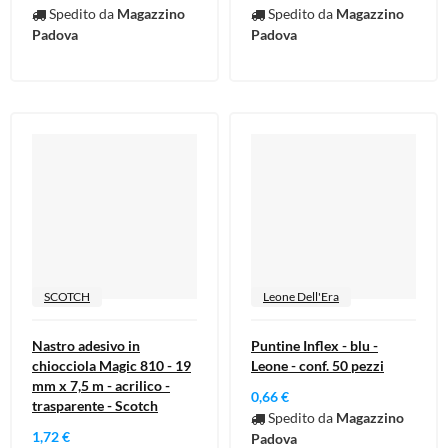
Spedito da
Magazzino
Spedito da
Magazzino
Padova
Padova
SCOTCH
Leone Dell'Era
Nastro adesivo in
Puntine Inflex - blu -
chiocciola Magic 810 - 19
Leone - conf. 50 pezzi
mm x 7,5 m - acrilico -
0,66 €
trasparente - Scotch
Spedito da
Magazzino
1,72 €
Padova