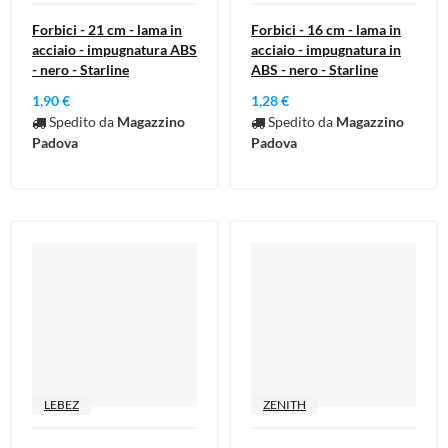
Forbici - 21 cm - lama in
Forbici - 16 cm - lama in
acciaio - impugnatura ABS
acciaio - impugnatura in
- nero - Starline
ABS - nero - Starline
1,90 €
1,28 €
Spedito da
Magazzino
Spedito da
Magazzino
Padova
Padova
LEBEZ
ZENITH