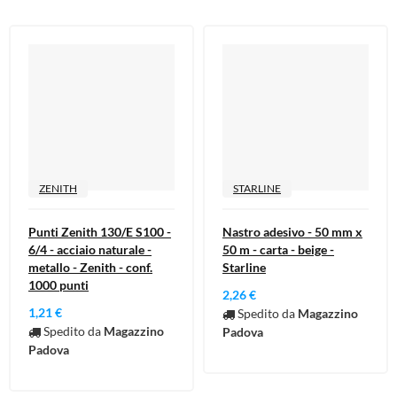
ZENITH
STARLINE
Punti Zenith 130/E S100 -
Nastro adesivo - 50 mm x
6/4 - acciaio naturale -
50 m - carta - beige -
metallo - Zenith - conf.
Starline
1000 punti
2,26 €
1,21 €
Spedito da
Magazzino
Spedito da
Magazzino
Padova
Padova