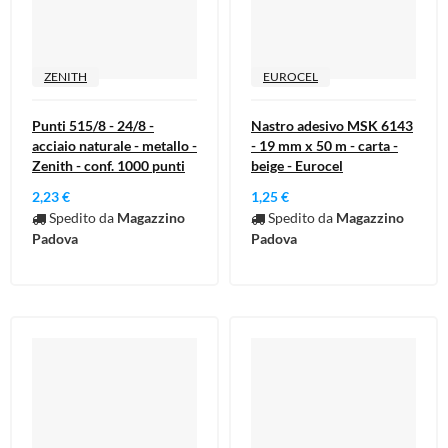
ZENITH
EUROCEL
Punti 515/8 - 24/8 -
Nastro adesivo MSK 6143
acciaio naturale - metallo -
- 19 mm x 50 m - carta -
Zenith - conf. 1000 punti
beige - Eurocel
2,23 €
1,25 €
Spedito da
Magazzino
Spedito da
Magazzino
Padova
Padova