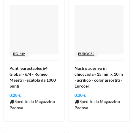
RO-MA
EUROCEL
Punti eurostaples 64
Nastro adesivo in
Global - 6/4 - Romeo
chiocciola - 15 mm x 10 m
Maestri - scatola da 1000
- acrilico - color assortiti -
punti
Eurocel
0,28 €
0,30 €
Spedito da
Magazzino
Spedito da
Magazzino
Padova
Padova