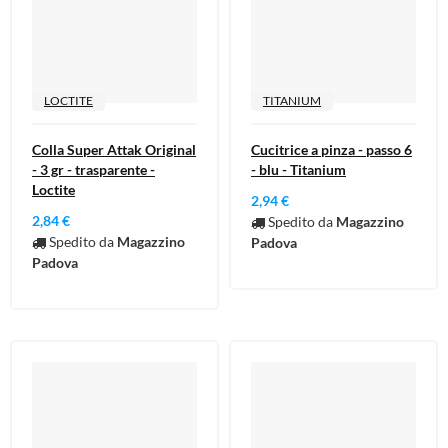
LOCTITE
TITANIUM
Colla Super Attak Original
Cucitrice a pinza - passo 6
- 3 gr - trasparente -
- blu - Titanium
Loctite
2,94 €
2,84 €
Spedito da
Magazzino
Spedito da
Magazzino
Padova
Padova