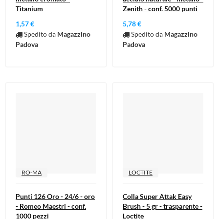
Titanium
Zenith - conf. 5000 punti
1,57 €
5,78 €
Spedito da
Magazzino
Spedito da
Magazzino
Padova
Padova
RO-MA
LOCTITE
Punti 126 Oro - 24/6 - oro
Colla Super Attak Easy
- Romeo Maestri - conf.
Brush - 5 gr - trasparente -
1000 pezzi
Loctite