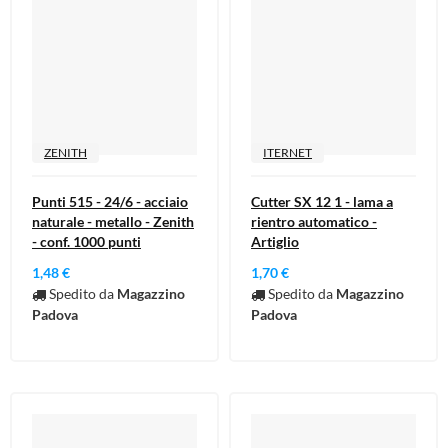
ZENITH
ITERNET
Punti 515 - 24/6 - acciaio
Cutter SX 12 1 - lama a
naturale - metallo - Zenith
rientro automatico -
- conf. 1000 punti
Artiglio
1,48 €
1,70 €
Spedito da
Magazzino
Spedito da
Magazzino
Padova
Padova