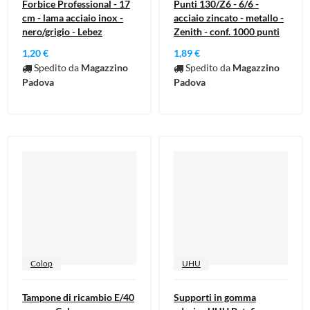
Forbice Professional - 17
Punti 130/Z6 - 6/6 -
cm - lama acciaio inox -
acciaio zincato - metallo -
nero/grigio - Lebez
Zenith - conf. 1000 punti
1,20 €
1,89 €
Spedito da
Magazzino
Spedito da
Magazzino
Padova
Padova
Colop
UHU
Tampone di ricambio E/40
Supporti in gomma