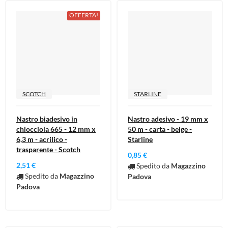
OFFERTA!
SCOTCH
STARLINE
Nastro biadesivo in
Nastro adesivo - 19 mm x
chiocciola 665 - 12 mm x
50 m - carta - beige -
6,3 m - acrilico -
Starline
trasparente - Scotch
0,85 €
2,51 €
Spedito da
Magazzino
Spedito da
Magazzino
Padova
Padova