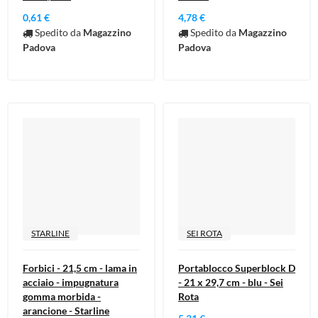
0,61 €
4,78 €
Spedito da
Magazzino
Spedito da
Magazzino
Padova
Padova
STARLINE
SEI ROTA
Forbici - 21,5 cm - lama in
Portablocco Superblock D
acciaio - impugnatura
- 21 x 29,7 cm - blu - Sei
gomma morbida -
Rota
arancione - Starline