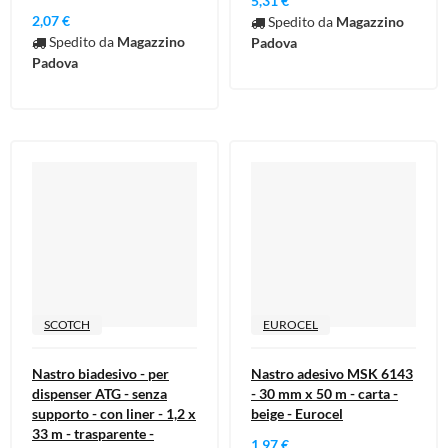
5,31 €
2,07 €
Spedito da
Magazzino
Spedito da
Magazzino
Padova
Padova
SCOTCH
EUROCEL
Nastro biadesivo - per
Nastro adesivo MSK 6143
dispenser ATG - senza
- 30 mm x 50 m - carta -
supporto - con liner - 1,2 x
beige - Eurocel
33 m - trasparente -
1,97 €