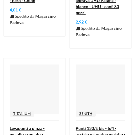
- nero - Colop
adesiva UHU Patafix -
bianco - UHU - conf. 80
4,01 €
pezzi
Spedito da
Magazzino
2,92 €
Padova
Spedito da
Magazzino
Padova
TITANIUM
ZENITH
Levapunti a pinza -
Punti 130/E bis - 6/4 -
metallo cromato -
acciaio naturale - metallo -