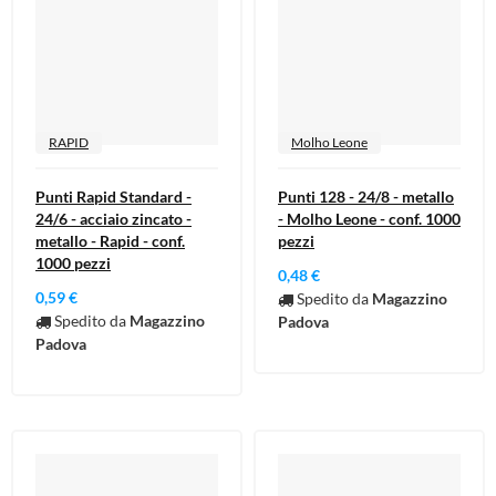
RAPID
Molho Leone
Punti Rapid Standard -
Punti 128 - 24/8 - metallo
24/6 - acciaio zincato -
- Molho Leone - conf. 1000
metallo - Rapid - conf.
pezzi
1000 pezzi
0,48 €
0,59 €
Spedito da
Magazzino
Spedito da
Magazzino
Padova
Padova