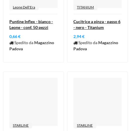
Leone Dell'Era
TITANIUM
Puntine Inflex - bianco -
Cucitrice a pinza - passo 6
Leone - conf. 50 pezzi
- nero - Titanium
0,66 €
2,94 €
Spedito da
Magazzino
Spedito da
Magazzino
Padova
Padova
STARLINE
STARLINE