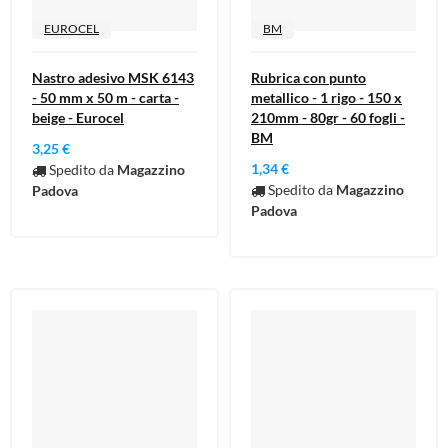
EUROCEL
BM
Nastro adesivo MSK 6143
Rubrica con punto
- 50 mm x 50 m - carta -
metallico - 1 rigo - 150 x
beige - Eurocel
210mm - 80gr - 60 fogli -
BM
3,25 €
1,34 €
Spedito da
Magazzino
Spedito da
Magazzino
Padova
Padova