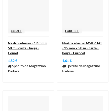
COMET
EUROCEL
Nastro adesivo - 19 mm x
Nastro adesivo MSK 6143
50 m - carta - beige -
- 25 mm x 50 m - carta -
Comet
beige - Eurocel
1,82 €
1,61 €
Spedito da
Magazzino
Spedito da
Magazzino
Padova
Padova