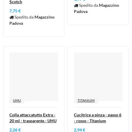
Scotch
Spedito da
Magazzino
7,75 €
Padova
Spedito da
Magazzino
Padova
UHU
TITANIUM
Colla attaccatutto Extra -
Cucitrice a pinza - passo 6
20 ml - trasparente - UHU
- rosso - Titanium
2,26 €
2,94 €