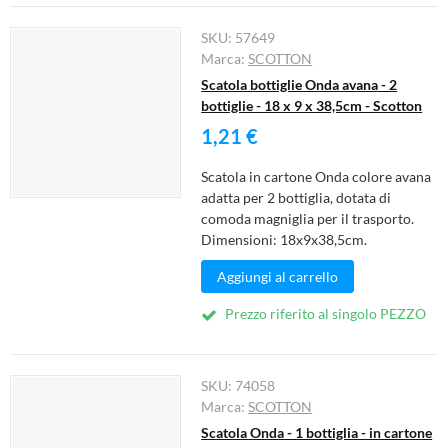
Cura della persona
SKU:
57649
Materiale elettrico
Marca:
SCOTTON
Scatola bottiglie Onda avana - 2
Fai da te
bottiglie - 18 x 9 x 38,5cm - Scotton
Smart Home e Domotica
1,21 €
Natale e Festività
Scatola in cartone Onda colore avana
Giochi e Idee Regalo
adatta per 2 bottiglia, dotata di
comoda magniglia per il trasporto.
Lego e Playmobil
Dimensioni: 18x9x38,5cm.
Alimentari e Casalinghi
Aggiungi al carrello
Prezzo riferito al singolo PEZZO
SKU:
74058
Marca:
SCOTTON
Scatola Onda - 1 bottiglia - in cartone