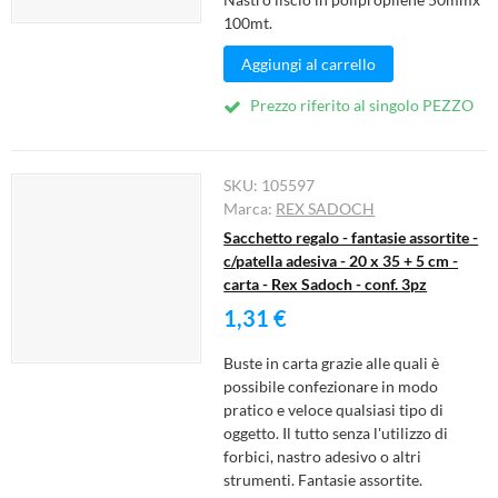
100mt.
Aggiungi al carrello
Prezzo riferito al singolo PEZZO
SKU:
105597
Marca:
REX SADOCH
Sacchetto regalo - fantasie assortite -
c/patella adesiva - 20 x 35 + 5 cm -
carta - Rex Sadoch - conf. 3pz
1,31 €
Buste in carta grazie alle quali è
possibile confezionare in modo
pratico e veloce qualsiasi tipo di
oggetto. Il tutto senza l'utilizzo di
forbici, nastro adesivo o altri
strumenti. Fantasie assortite.