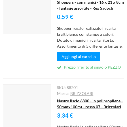
Shoppers - con manici - 16 x 21 x 8cm
- fantasie assortite - Rex Sadoch
0,59 €
Shopper regalo realizzato in carta
kraft bianco con stampe a colori.
Dotato di manici in carta ritorta.
Assortimento di 5 differente fantasie.
Aggiungi al carrello
Prezzo riferito al singolo PEZZO
SKU:
88201
Marca:
BRIZZOLARI
Nastro liscio 6800 - in polipropilene -
50mmx100mt - rosso 07 - Brizzolari
3,34 €
Nastro liscio in polipropilene 50mmx