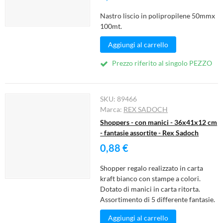
Nastro liscio in polipropilene 50mmx
100mt.
Aggiungi al carrello
Prezzo riferito al singolo PEZZO
SKU:
89466
Marca:
REX SADOCH
Shoppers - con manici - 36x41x12 cm
- fantasie assortite - Rex Sadoch
0,88 €
Shopper regalo realizzato in carta
kraft bianco con stampe a colori.
Dotato di manici in carta ritorta.
Assortimento di 5 differente fantasie.
Aggiungi al carrello