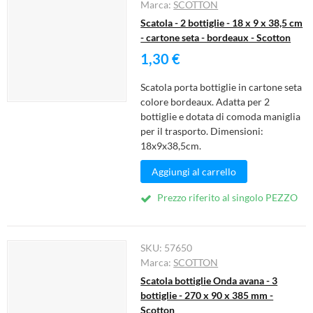
Marca:
SCOTTON
Scatola - 2 bottiglie - 18 x 9 x 38,5 cm
- cartone seta - bordeaux - Scotton
1,30 €
Scatola porta bottiglie in cartone seta
colore bordeaux. Adatta per 2
bottiglie e dotata di comoda maniglia
per il trasporto. Dimensioni:
18x9x38,5cm.
Aggiungi al carrello
Prezzo riferito al singolo PEZZO
SKU:
57650
Marca:
SCOTTON
Scatola bottiglie Onda avana - 3
bottiglie - 270 x 90 x 385 mm -
Scotton