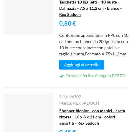
Taschetta 10 biglietti + 10 buste -
Dalmazia - 7,5 x 11,2 cm - bianco -
Rex Sadoch
0,80 €
Confezione appendibile in PPL con 10
cartoncino bianco da 200gr liscio con
10 buste coordinate con patella e
taglio a punta.Formato 4-75x112mm.
Aggiungi al carrello
Prezzo riferito al singolo PEZZO
SKU:
94707
Marca:
REX SADOCH
Shopper bicolor - con manici - carta
ritorta - 16 x 8 x 21 cm - colori
assortiti - Rex Sadoch