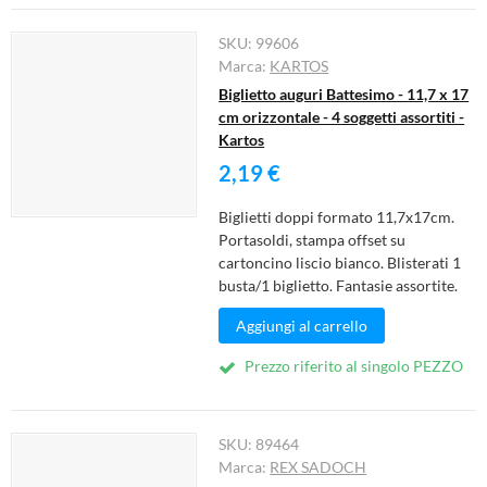
SKU:
99606
Marca:
KARTOS
Biglietto auguri Battesimo - 11,7 x 17
cm orizzontale - 4 soggetti assortiti -
Kartos
2,19 €
Biglietti doppi formato 11,7x17cm.
Portasoldi, stampa offset su
cartoncino liscio bianco. Blisterati 1
busta/1 biglietto. Fantasie assortite.
Aggiungi al carrello
Prezzo riferito al singolo PEZZO
SKU:
89464
Marca:
REX SADOCH