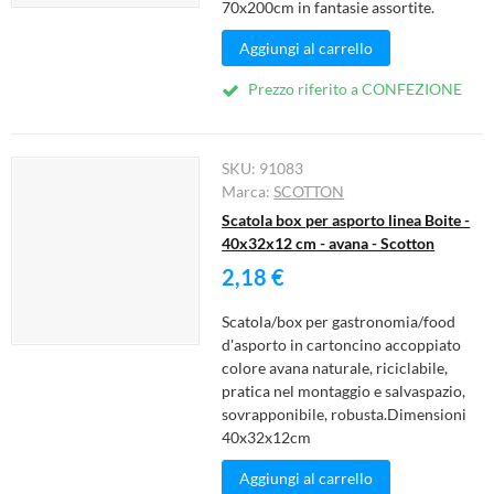
70x200cm in fantasie assortite.
Aggiungi al carrello
Prezzo riferito a CONFEZIONE
SKU:
91083
Marca:
SCOTTON
Scatola box per asporto linea Boite -
40x32x12 cm - avana - Scotton
2,18 €
Scatola/box per gastronomia/food
d'asporto in cartoncino accoppiato
colore avana naturale, riciclabile,
pratica nel montaggio e salvaspazio,
sovrapponibile, robusta.Dimensioni
40x32x12cm
Aggiungi al carrello