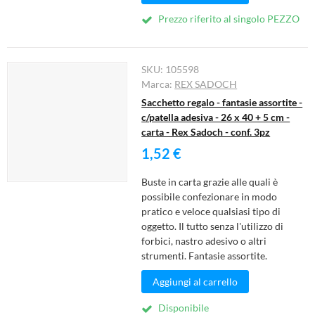
Prezzo riferito al singolo PEZZO
SKU:
105598
Marca:
REX SADOCH
Sacchetto regalo - fantasie assortite -
c/patella adesiva - 26 x 40 + 5 cm -
carta - Rex Sadoch - conf. 3pz
1,52 €
Buste in carta grazie alle quali è
possibile confezionare in modo
pratico e veloce qualsiasi tipo di
oggetto. Il tutto senza l'utilizzo di
forbici, nastro adesivo o altri
strumenti. Fantasie assortite.
Aggiungi al carrello
Disponibile