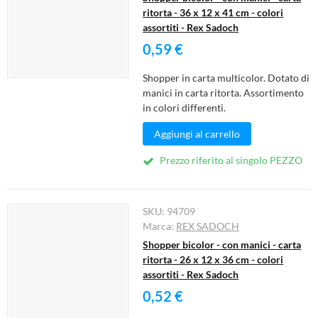
ritorta - 36 x 12 x 41 cm - colori
assortiti - Rex Sadoch
0,59 €
Shopper in carta multicolor. Dotato di
manici in carta ritorta. Assortimento
in colori differenti.
Aggiungi al carrello
Prezzo riferito al singolo PEZZO
SKU:
94709
Marca:
REX SADOCH
Shopper bicolor - con manici - carta
ritorta - 26 x 12 x 36 cm - colori
assortiti - Rex Sadoch
0,52 €