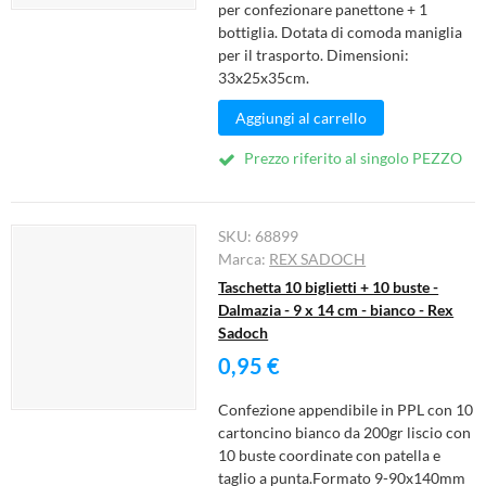
per confezionare panettone + 1
bottiglia. Dotata di comoda maniglia
per il trasporto. Dimensioni:
33x25x35cm.
Aggiungi al carrello
Prezzo riferito al singolo PEZZO
SKU:
68899
Marca:
REX SADOCH
Taschetta 10 biglietti + 10 buste -
Dalmazia - 9 x 14 cm - bianco - Rex
Sadoch
0,95 €
Confezione appendibile in PPL con 10
cartoncino bianco da 200gr liscio con
10 buste coordinate con patella e
taglio a punta.Formato 9-90x140mm