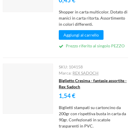
0,45 €
Shopper in carta multicolor. Dotato di
manici in carta ritorta. Assortimento
in colori differenti.
Aggiungi al carrello
Prezzo riferito al singolo PEZZO
SKU:
104158
Marca:
REX SADOCH
Biglietto Cresima - fantasie assortite -
Rex Sadoch
1,54 €
Biglietti stampati su cartoncino da
200gr con rispettiva busta in carta da
90gr. Confezionati in scatole
trasparenti in PVC.