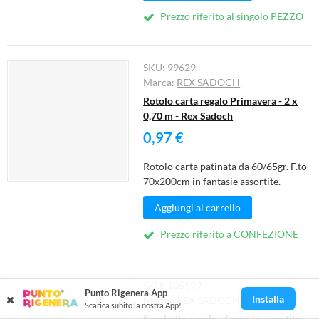
Prezzo riferito al singolo PEZZO
SKU:
99629
Marca:
REX SADOCH
Rotolo carta regalo Primavera - 2 x
0,70 m - Rex Sadoch
0,97 €
Rotolo carta patinata da 60/65gr. F.to
70x200cm in fantasie assortite.
Aggiungi al carrello
Prezzo riferito a CONFEZIONE
SKU:
105599
Punto Rigenera App
Installa
Marca:
REX SADOCH
Scarica subito la nostra App!
Sacchetto regalo - fantasie assortite -