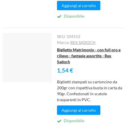
Aggiungi al carrello
Disponibile
SKU:
104152
Marca:
REX SADOCH
Biglietto Matrimonio - con foil oro e
rilievo - fantasie assortite - Rex
Sadoch
1,54 €
Biglietti stampati su cartoncino da
200gr con rispettiva busta in carta da
90gr. Confezionati in scatole
trasparenti in PVC.
Aggiungi al carrello
Disponibile