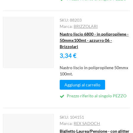
SKU:
88203
Marca:
BRIZZOLARI
Nastro liscio 6800 - in polipropilene -
50mmx100mt - azzurro 06 -
Brizzolari
3,34 €
Nastro liscio in polipropilene 50mmx
100mt.
Aggiungi al carrello
Prezzo riferito al singolo PEZZO
SKU:
104151
Marca:
REX SADOCH
Biglietto Laurea/Pensione - con glitter