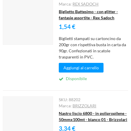
Marca:
REX SADOCH
Biglietto Battesimo - con glitter -
fantasie assortite - Rex Sadoch
1,54 €
Biglietti stampati su cartoncino da
200gr con rispettiva busta in carta da
90gr. Confezionati in scatole
trasparenti in PVC.
Aggiungi al carrello
Disponibile
SKU:
88202
Marca:
BRIZZOLARI
Nastro liscio 6800 - in polipropilene -
50mmx100mt - bianco 01 - Brizzolari
3,34 €