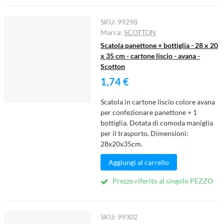
SKU:
99298
Marca:
SCOTTON
Scatola panettone + bottiglia - 28 x 20
x 35 cm - cartone liscio - avana -
Scotton
1,74 €
Scatola in cartone liscio colore avana
per confezionare panettone + 1
bottiglia. Dotata di comoda maniglia
per il trasporto. Dimensioni:
28x20x35cm.
Aggiungi al carrello
Prezzo riferito al singolo PEZZO
SKU:
99302