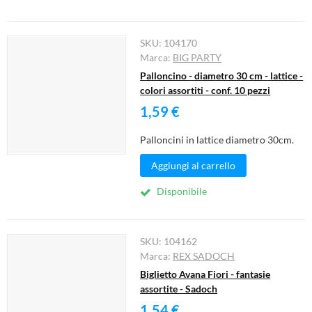
SKU:
104170
Marca:
BIG PARTY
Palloncino - diametro 30 cm - lattice -
colori assortiti - conf. 10 pezzi
1,59 €
Palloncini in lattice diametro 30cm.
Aggiungi al carrello
Disponibile
SKU:
104162
Marca:
REX SADOCH
Biglietto Avana Fiori - fantasie
assortite - Sadoch
1,54 €