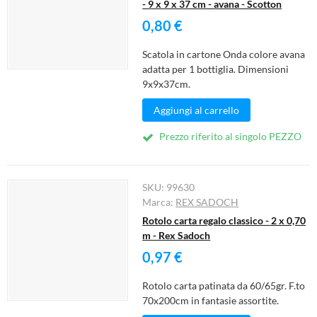
- 9 x 9 x 37 cm - avana - Scotton
0,80 €
Scatola in cartone Onda colore avana
adatta per 1 bottiglia. Dimensioni
9x9x37cm.
Aggiungi al carrello
Prezzo riferito al singolo PEZZO
SKU:
99630
Marca:
REX SADOCH
Rotolo carta regalo classico - 2 x 0,70
m - Rex Sadoch
0,97 €
Rotolo carta patinata da 60/65gr. F.to
70x200cm in fantasie assortite.