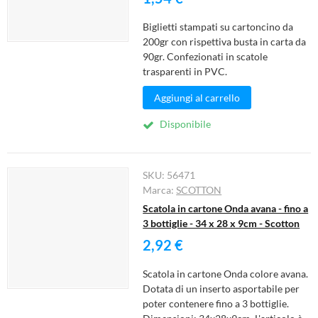
Biglietti stampati su cartoncino da
200gr con rispettiva busta in carta da
90gr. Confezionati in scatole
trasparenti in PVC.
Aggiungi al carrello
Disponibile
SKU:
56471
Marca:
SCOTTON
Scatola in cartone Onda avana - fino a
3 bottiglie - 34 x 28 x 9cm - Scotton
2,92 €
Scatola in cartone Onda colore avana.
Dotata di un inserto asportabile per
poter contenere fino a 3 bottiglie.