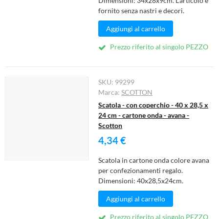
Dimensioni: 34x28x9cm. L'articolo è
fornito senza nastri e decori.
Aggiungi al carrello
Prezzo riferito al singolo PEZZO
SKU:
99299
Marca:
SCOTTON
Scatola - con coperchio - 40 x 28,5 x
24 cm - cartone onda - avana -
Scotton
4,34 €
Scatola in cartone onda colore avana
per confezionamenti regalo.
Dimensioni: 40x28,5x24cm.
Aggiungi al carrello
Prezzo riferito al singolo PEZZO