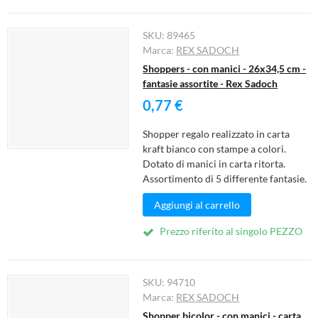
SKU:
89465
Marca:
REX SADOCH
Shoppers - con manici - 26x34,5 cm -
fantasie assortite - Rex Sadoch
0,77 €
Shopper regalo realizzato in carta
kraft bianco con stampe a colori.
Dotato di manici in carta ritorta.
Assortimento di 5 differente fantasie.
Aggiungi al carrello
Prezzo riferito al singolo PEZZO
SKU:
94710
Marca:
REX SADOCH
Shopper bicolor - con manici - carta