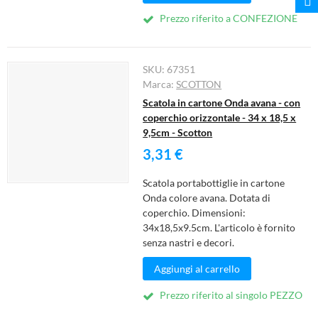
Prezzo riferito a CONFEZIONE
SKU:
67351
Marca:
SCOTTON
Scatola in cartone Onda avana - con
coperchio orizzontale - 34 x 18,5 x
9,5cm - Scotton
3,31 €
Scatola portabottiglie in cartone
Onda colore avana. Dotata di
coperchio. Dimensioni:
34x18,5x9.5cm. L'articolo è fornito
senza nastri e decori.
Aggiungi al carrello
Prezzo riferito al singolo PEZZO