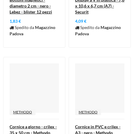
diametro 2 cm - nero -
x 10,6 x 6,7 cm (A7) -
Lebez - blister 12 pezzi
Securit
1,83 €
4,09 €
Spedito da
Magazzino
Spedito da
Magazzino
Padova
Padova
METHODO
METHODO
Cornice a giorno - crilex -
Cornice in PVC e crilex -
35 x 50 cm - Methodo
A3 - nero - Methodo