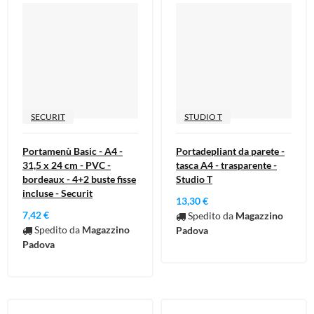
SECURIT
STUDIO T
Portamenù Basic - A4 -
Portadepliant da parete -
31,5 x 24 cm - PVC -
tasca A4 - trasparente -
bordeaux - 4+2 buste fisse
Studio T
incluse - Securit
13,30 €
7,42 €
Spedito da
Magazzino
Spedito da
Magazzino
Padova
Padova