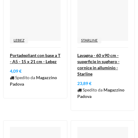
LEBEZ
STARLINE
Portadepliant con base a T
Lavagna - 60 x90 cm -
- A5 - 15 x 21 cm - Lebez
superficie in sughero -
cornice in alluminio -
4,09 €
Starline
Spedito da
Magazzino
23,89 €
Padova
Spedito da
Magazzino
Padova