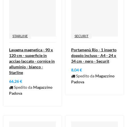
STARLINE
SECURIT
Lavagna magnetica - 90 x
Portamenù Rio - 1 inserto
120 cm - superficie in
doppio incluso - A4 - 24 x
acciao laccato - cornice in
34 cm - nero - Securit
alluminio - bianco -
8,04 €
Starline
Spedito da
Magazzino
66,26 €
Padova
Spedito da
Magazzino
Padova