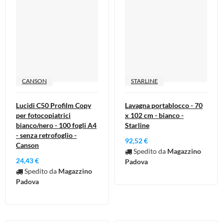
CANSON
STARLINE
Lucidi C50 Profilm Copy
Lavagna portablocco - 70
per fotocopiatrici
x 102 cm - bianco -
bianco/nero - 100 fogli A4
Starline
- senza retrofoglio -
92,52 €
Canson
Spedito da
Magazzino
24,43 €
Padova
Spedito da
Magazzino
Padova