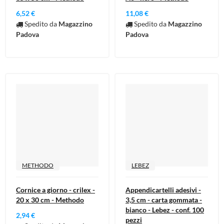
6,52 €
11,08 €
Spedito da
Magazzino
Spedito da
Magazzino
Padova
Padova
METHODO
LEBEZ
Cornice a giorno - crilex -
Appendicartelli adesivi -
20 x 30 cm - Methodo
3,5 cm - carta gommata -
bianco - Lebez - conf. 100
2,94 €
pezzi