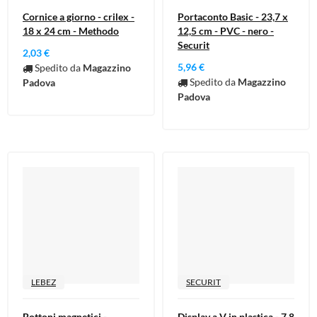
Cornice a giorno - crilex -
Portaconto Basic - 23,7 x
18 x 24 cm - Methodo
12,5 cm - PVC - nero -
Securit
2,03 €
5,96 €
Spedito da
Magazzino
Spedito da
Magazzino
Padova
Padova
LEBEZ
SECURIT
Bottoni magnetici -
Display a V in plastica - 7,8