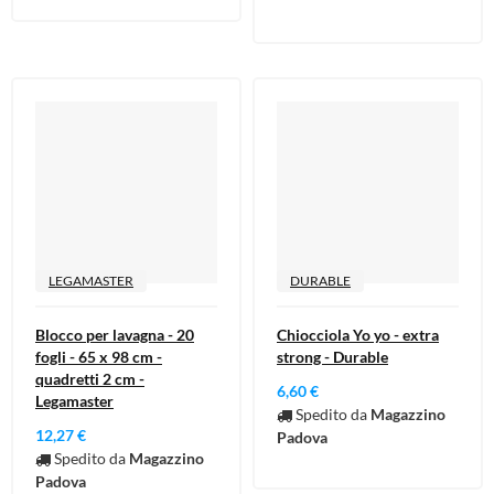
LEGAMASTER
DURABLE
Blocco per lavagna - 20
Chiocciola Yo yo - extra
fogli - 65 x 98 cm -
strong - Durable
quadretti 2 cm -
6,60 €
Legamaster
Spedito da
Magazzino
12,27 €
Padova
Spedito da
Magazzino
Padova