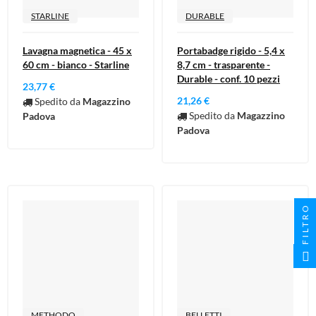
STARLINE
DURABLE
Lavagna magnetica - 45 x
Portabadge rigido - 5,4 x
60 cm - bianco - Starline
8,7 cm - trasparente -
Durable - conf. 10 pezzi
23,77 €
21,26 €
Spedito da
Magazzino
Spedito da
Magazzino
Padova
Padova
FILTRO
METHODO
BELLETTI