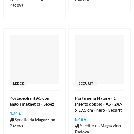
Padova
LEBEZ
SECURIT
Portadepliant A5 con
Portamenù Nature - 1
angoli magnetici - Lebez
inserto doppio - A5 - 24,9
x 17,5 cm - nero - Securit
4,74 €
8,48 €
Spedito da
Magazzino
Spedito da
Magazzino
Padova
Padova