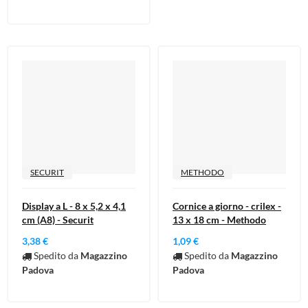
SECURIT
METHODO
Display a L - 8 x 5,2 x 4,1
Cornice a giorno - crilex -
cm (A8) - Securit
13 x 18 cm - Methodo
3,38 €
1,09 €
Spedito da
Magazzino
Spedito da
Magazzino
Padova
Padova