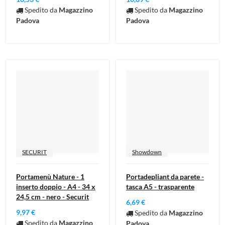
Spedito da
Magazzino
Spedito da
Magazzino
Padova
Padova
SECURIT
Showdown
Portamenù Nature - 1
Portadepliant da parete -
inserto doppio - A4 - 34 x
tasca A5 - trasparente
24,5 cm - nero - Securit
6,69 €
9,97 €
Spedito da
Magazzino
Spedito da
Magazzino
Padova