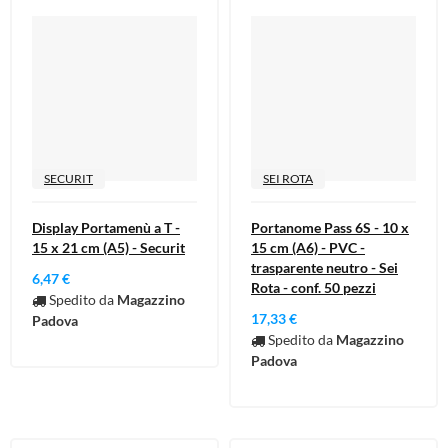
SECURIT
SEI ROTA
Display Portamenù a T -
Portanome Pass 6S - 10 x
15 x 21 cm (A5) - Securit
15 cm (A6) - PVC -
trasparente neutro - Sei
6,47 €
Rota - conf. 50 pezzi
Spedito da
Magazzino
17,33 €
Padova
Spedito da
Magazzino
Padova