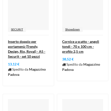
SECURIT
Showdown
Inserto doppio per
Cornice a scatto - angoli
portamenù (Trendy,
tondi - 70 x 100 cm -
Design, Rio, Royal) - A5 -
profilo 2,5 cm
Securit - set 10 pezzi
38,52 €
13,12 €
Spedito da
Magazzino
Spedito da
Magazzino
Padova
Padova