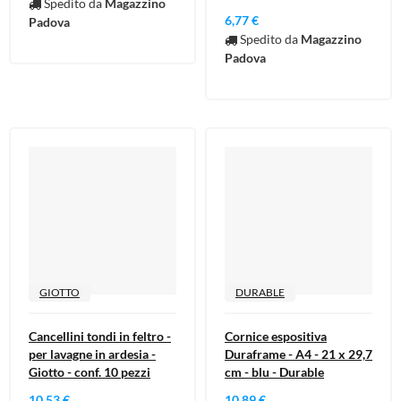
Spedito da
Magazzino
6,77 €
Padova
Spedito da
Magazzino
Padova
GIOTTO
DURABLE
Cancellini tondi in feltro -
Cornice espositiva
per lavagne in ardesia -
Duraframe - A4 - 21 x 29,7
Giotto - conf. 10 pezzi
cm - blu - Durable
10,53 €
10,89 €