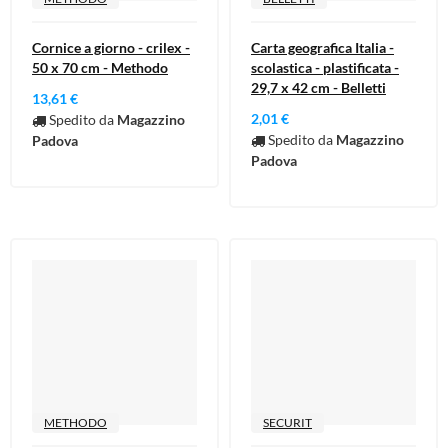
Cornice a giorno - crilex -
Carta geografica Italia -
50 x 70 cm - Methodo
scolastica - plastificata -
29,7 x 42 cm - Belletti
13,61 €
2,01 €
Spedito da
Magazzino
Spedito da
Magazzino
Padova
Padova
METHODO
SECURIT