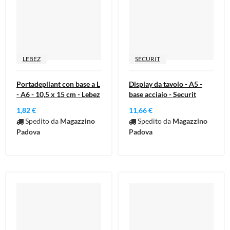
LEBEZ
SECURIT
Portadepliant con base a L
Display da tavolo - A5 -
- A6 - 10,5 x 15 cm - Lebez
base acciaio - Securit
1,82 €
11,66 €
Spedito da
Magazzino
Spedito da
Magazzino
Padova
Padova