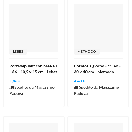
LEBEZ
METHODO
Portadepliant con base a T
Cornice a giorno - crilex -
- A6 - 10,5 x 15 cm - Lebez
30 x 40 cm - Methodo
1,86 €
4,43 €
Spedito da
Magazzino
Spedito da
Magazzino
Padova
Padova