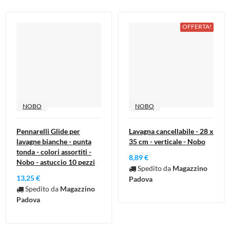
OFFERTA!
NOBO
NOBO
Pennarelli Glide per
Lavagna cancellabile - 28 x
lavagne bianche - punta
35 cm - verticale - Nobo
tonda - colori assortiti -
8,89 €
Nobo - astuccio 10 pezzi
Spedito da
Magazzino
13,25 €
Padova
Spedito da
Magazzino
Padova