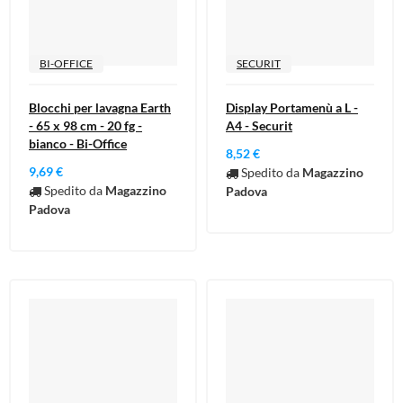
BI-OFFICE
SECURIT
Blocchi per lavagna Earth
Display Portamenù a L -
- 65 x 98 cm - 20 fg -
A4 - Securit
bianco - Bi-Office
8,52 €
9,69 €
Spedito da
Magazzino
Spedito da
Magazzino
Padova
Padova