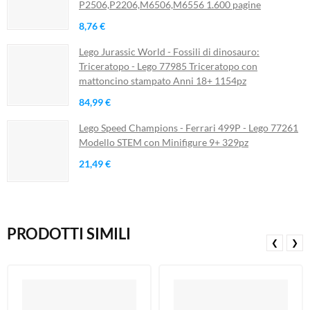
P2506,P2206,M6506,M6556 1.600 pagine
8,76 €
Lego Jurassic World - Fossili di dinosauro:
Triceratopo - Lego 77985 Triceratopo con
mattoncino stampato Anni 18+ 1154pz
84,99 €
Lego Speed Champions - Ferrari 499P - Lego 77261
Modello STEM con Minifigure 9+ 329pz
21,49 €
PRODOTTI SIMILI
❮
❯