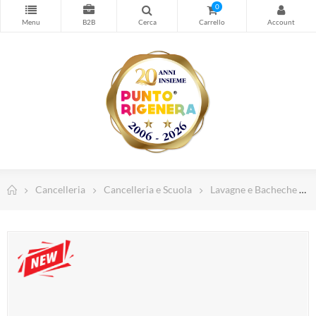
Stampa
0
Cancelleria
Timbri personalizzati
Forniture Magazzino e Sicurezza
Spedizioni e Imballo
Computer e Informatica
Abbigliamento da lavoro
Dispositivi di Protezione Individuale
Cancelleria
Cancelleria e Scuola
Lavagne e Bacheche
Telefonia e Wearable
TV, Home Cinema e Audio
Illuminazione Led
Arredamento Casa e Ufficio
Piccoli elettrodomestici