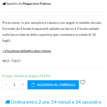
Spedito da
Magazzino Padova
Porta menu' in pvc semplice e classico con angoli in metallo dorato.
Formato da 4 buste trasparenti saldate sul dorso e 2 buste saldate
sulle facce interne della copertina (per contenere in totale di 10
fogli).
» Visualizza dettaglio descrizione
SKU
71617
Prezzo riferito al singolo PEZZO
favorite_border
AGGIUNGI AL CARRELLO
Ordina entro
2
ore,
54
minuti e
34
secondi e