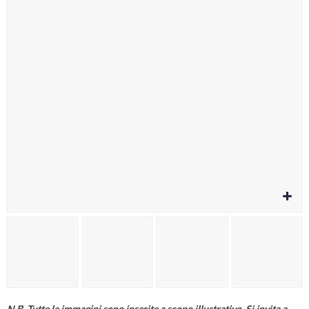
Cura della persona
Materiale elettrico
Fai da te
Smart Home e Domotica
Natale e Festività
Giochi e Idee Regalo
Lego e Playmobil
Alimentari e Casalinghi
N.B. Tutte le immagini sono inserite a scopo illustrativo. Si invita a