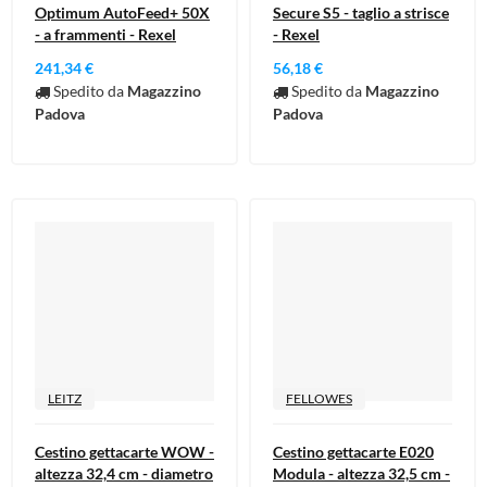
Optimum AutoFeed+ 50X
Secure S5 - taglio a strisce
- a frammenti - Rexel
- Rexel
241,34 €
56,18 €
Spedito da
Magazzino
Spedito da
Magazzino
Padova
Padova
LEITZ
FELLOWES
Cestino gettacarte WOW -
Cestino gettacarte E020
altezza 32,4 cm - diametro
Modula - altezza 32,5 cm -