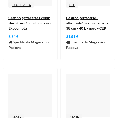
EXACOMPTA
CEP
Cestino gettacarte Ecobin
Cestino gettacarte -
Bee Blue - 15 L - blu navy -
altezza 49,5 cm - diametro
Exacompta
38 cm - 40 L - nero - CEP
6,64 €
31,51 €
Spedito da
Magazzino
Spedito da
Magazzino
Padova
Padova
REXEL
REXEL