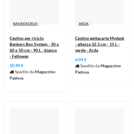
BANKERS BOX
ARDA
Cestino per riciclo
Cestino gettacarte Mydesk
Bankers Box System - 30 x
- altezza 32,3 cm - 15 L -
60 x 50 cm - 90 L - bianco
verde - Arda
- Fellowes
6,04 €
10,90 €
Spedito da
Magazzino
Spedito da
Magazzino
Padova
Padova