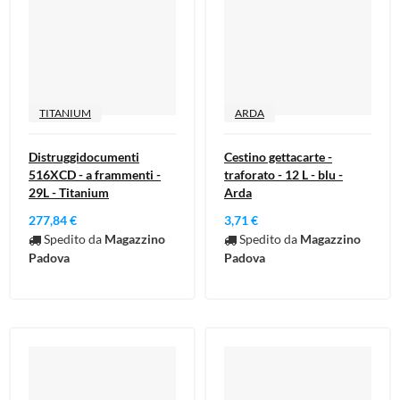
TITANIUM
ARDA
Distruggidocumenti
Cestino gettacarte -
516XCD - a frammenti -
traforato - 12 L - blu -
29L - Titanium
Arda
277,84 €
3,71 €
Spedito da
Magazzino
Spedito da
Magazzino
Padova
Padova