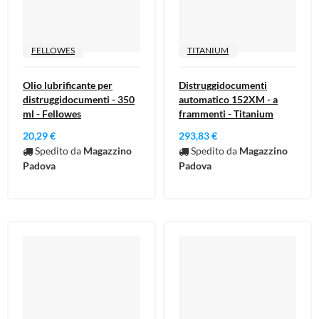
FELLOWES
TITANIUM
Olio lubrificante per
Distruggidocumenti
distruggidocumenti - 350
automatico 152XM - a
ml - Fellowes
frammenti - Titanium
20,29 €
293,83 €
Spedito da
Magazzino
Spedito da
Magazzino
Padova
Padova