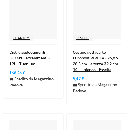
TITANIUM
ESSELTE
Distruggidocumenti
Cestino gettacarte
512XN - a frammenti -
Europost VIVIDA - 25,8 x
19L - Titanium
28,5 cm - altezza 32,2 cm -
14 L - bianco - Esselte
168,26 €
5,47 €
Spedito da
Magazzino
Spedito da
Magazzino
Padova
Padova