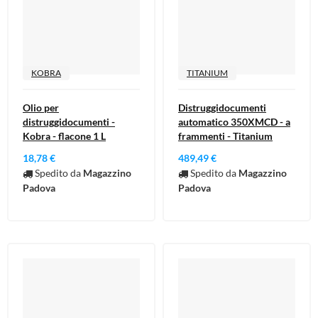
KOBRA
TITANIUM
Olio per
Distruggidocumenti
distruggidocumenti -
automatico 350XMCD - a
Kobra - flacone 1 L
frammenti - Titanium
18,78 €
489,49 €
Spedito da
Magazzino
Spedito da
Magazzino
Padova
Padova