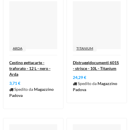
ARDA
TITANIUM
Cestino gettacarte -
Distruggidocumenti 601S
traforato - 12 L - nero -
- strisce - 10L - Titanium
Arda
24,29 €
3,71 €
Spedito da
Magazzino
Spedito da
Magazzino
Padova
Padova