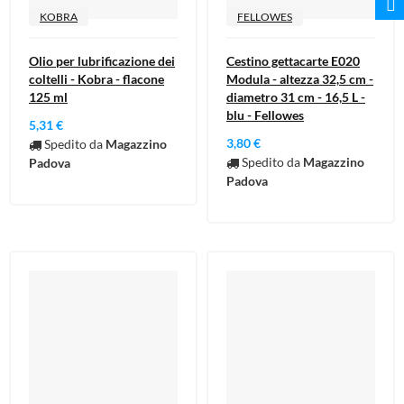
KOBRA
FELLOWES
Olio per lubrificazione dei
Cestino gettacarte E020
coltelli - Kobra - flacone
Modula - altezza 32,5 cm -
125 ml
diametro 31 cm - 16,5 L -
blu - Fellowes
5,31 €
3,80 €
Spedito da
Magazzino
Spedito da
Magazzino
Padova
Padova