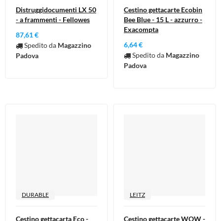
Distruggidocumenti LX 50
Cestino gettacarte Ecobin
- a frammenti - Fellowes
Bee Blue - 15 L - azzurro -
Exacompta
87,61 €
6,64 €
Spedito da
Magazzino
Spedito da
Magazzino
Padova
Padova
DURABLE
LEITZ
Cestino gettacarta Eco -
Cestino gettacarte WOW -