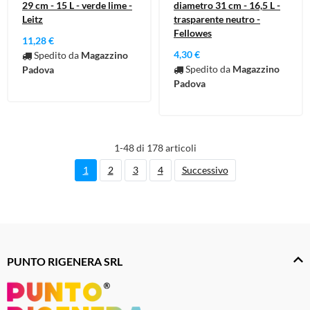
29 cm - 15 L - verde lime -
diametro 31 cm - 16,5 L -
Leitz
trasparente neutro -
Fellowes
11,28 €
4,30 €
Spedito da
Magazzino
Spedito da
Magazzino
Padova
Padova
1-48 di 178 articoli
1
2
3
4
Successivo
PUNTO RIGENERA SRL