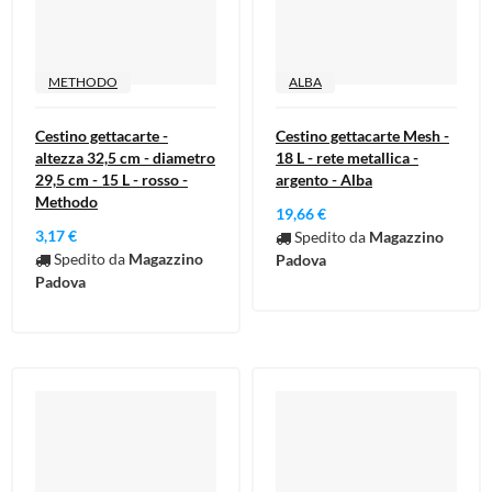
METHODO
ALBA
Cestino gettacarte -
Cestino gettacarte Mesh -
altezza 32,5 cm - diametro
18 L - rete metallica -
29,5 cm - 15 L - rosso -
argento - Alba
Methodo
19,66 €
3,17 €
Spedito da
Magazzino
Spedito da
Magazzino
Padova
Padova