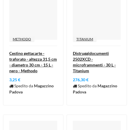
METHODO
TITANIUM
Cestino gettacarte -
Distruggidocumenti
traforato - altezza 31,5 cm
2502XCD -
- diametro 30 cm - 15 L -
microframmenti - 30 L -
nero - Methodo
Titanium
3,25 €
276,30 €
Spedito da
Magazzino
Spedito da
Magazzino
Padova
Padova