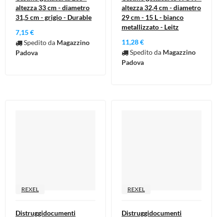
altezza 33 cm - diametro
altezza 32,4 cm - diametro
31,5 cm - grigio - Durable
29 cm - 15 L - bianco
metallizzato - Leitz
7,15 €
11,28 €
Spedito da
Magazzino
Spedito da
Magazzino
Padova
Padova
REXEL
REXEL
Distruggidocumenti
Distruggidocumenti