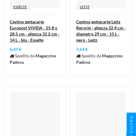
ESSELTE
LEITZ
Cestino gettacarte
Cestino gettacarte Leitz
Europost VIVIDA - 25,8 x
Recycle - altezza 32,4 cm -
28,5 cm - altezza 32,2 cm -
diametro 29 cm - 15 L -
14 L - blu - Esselte
nero - Leitz
5,47 €
7,54 €
Spedito da
Magazzino
Spedito da
Magazzino
Padova
Padova
FILTRO