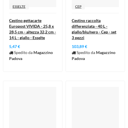
ESSELTE
CEP
Cestino gettacarte
Cestino raccolta
Europost VIVIDA - 25,8 x
differenziata - 40 L -
28,5 cm - altezza 32,2 cm -
giallo/blu/nero - Cep - set
14 L - giallo - Esselte
3 pezzi
5,47 €
103,89 €
Spedito da
Magazzino
Spedito da
Magazzino
Padova
Padova