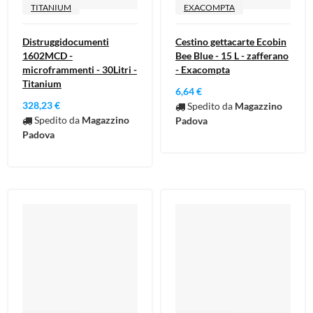
TITANIUM
EXACOMPTA
Distruggidocumenti
Cestino gettacarte Ecobin
1602MCD -
Bee Blue - 15 L - zafferano
microframmenti - 30Litri -
- Exacompta
Titanium
6,64 €
328,23 €
Spedito da
Magazzino
Spedito da
Magazzino
Padova
Padova