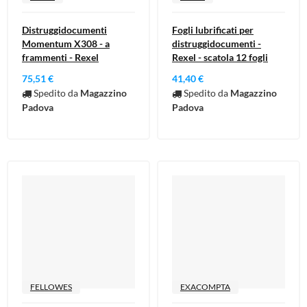
Distruggidocumenti
Fogli lubrificati per
Momentum X308 - a
distruggidocumenti -
frammenti - Rexel
Rexel - scatola 12 fogli
75,51 €
41,40 €
Spedito da
Magazzino
Spedito da
Magazzino
Padova
Padova
FELLOWES
EXACOMPTA