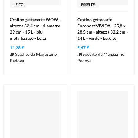
LEITZ
ESSELTE
Cestino gettacarte WOW -
Cestino gettacarte
altezza 32,4 cm - diametro
Europost VIVIDA - 25,8 x
29 cm - 15 L - blu
28,5 cm - altezza 32,2 cm -
metallizzato - Leitz
14 L - verde - Esselte
11,28 €
5,47 €
Spedito da
Magazzino
Spedito da
Magazzino
Padova
Padova