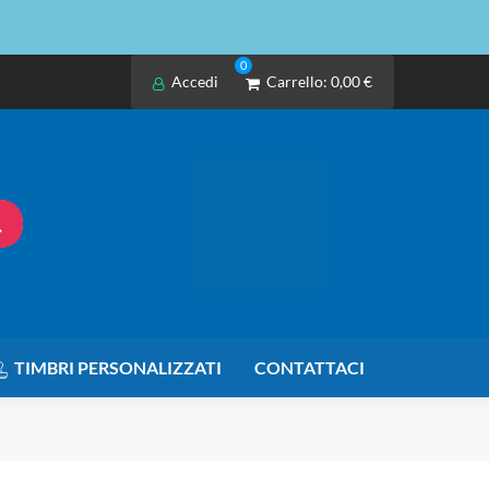
0
Accedi
Carrello:
0,00 €
TIMBRI PERSONALIZZATI
CONTATTACI
ero/blue 910-005907 ambidestro 2 tasti + rotella - 1000dpi 4x6,6x11,5c