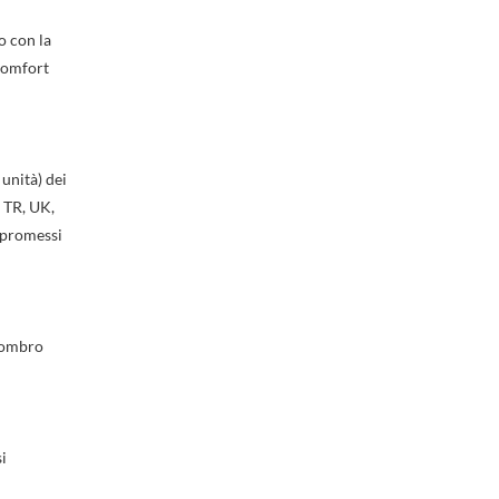
o con la
 comfort
 unità) dei
, TR, UK,
ompromessi
ngombro
×
×
×
i