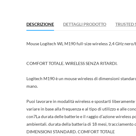
DESCRIZIONE
DETTAGLI PRODOTTO
TRUSTED 
Mouse Logitech WL M190 full-size wireless 2,4 GHz nero/
COMFORT TOTALE. WIRELESS SENZA RITARDI.
Logitech M190 è un mouse wireless di dimensioni standard 
mano.
Puoi lavorare in modalità wireless e spostarti liberamente 
variare in base alla frequenza e al tipo di utilizzo e alle c
con7La durata delle batterie e il raggio d’azione wireless po
ambientali. durata della batteria di 18 mesi, tracciamento 
DIMENSIONI STANDARD. COMFORT TOTALE