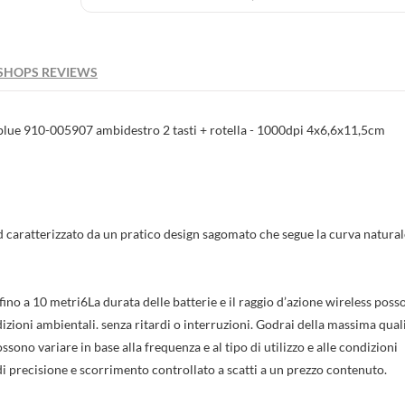
SHOPS REVIEWS
blue 910-005907 ambidestro 2 tasti + rotella - 1000dpi 4x6,6x11,5cm
caratterizzato da un pratico design sagomato che segue la curva natural
fino a 10 metri6La durata delle batterie e il raggio d’azione wireless poss
ondizioni ambientali. senza ritardi o interruzioni. Godrai della massima qual
ssono variare in base alla frequenza e al tipo di utilizzo e alle condizioni
di precisione e scorrimento controllato a scatti a un prezzo contenuto.