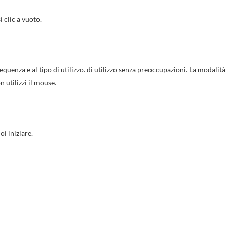
add_circle_outline
Crea nuova l
 clic a vuoto.
((cancelText))
((loginText)
((cancelText))
((createText)
equenza e al tipo di utilizzo. di utilizzo senza preoccupazioni. La modalità
utilizzi il mouse.
oi iniziare.