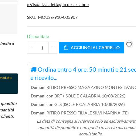
» Visualizza dettaglio descrizione
SKU
MOUSE/910-005907
Disponibile
invita a
favorite_border
AGGIUNGI AL CARRELLO
Ordina entro
4
ore,
50
minuti e
19
sec
e ricevilo...
enotata
Domani
RITIRO PRESSO MAGAZZINO MONTESILVANO
Domani
con BRT (ISOLE E CALABRIA 10/08/2026)
 quantità
Domani
con GLS (ISOLE E CALABRIA 10/08/2026)
quantità
Domani
RITIRO PRESSO FILIALE SILVI MARINA (TE)
clienti.
La data di consegna si riferisce solo ed esclusivamente
quantità disponibile e non quella in arrivo ma comu
acquistabile.