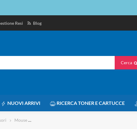
estione Resi
Blog
Cerca
NUOVI ARRIVI
RICERCA TONER E CARTUCCE
sori
Mouse
Mouse Logitech WL M190 full-size wireless 2,4 GHz n