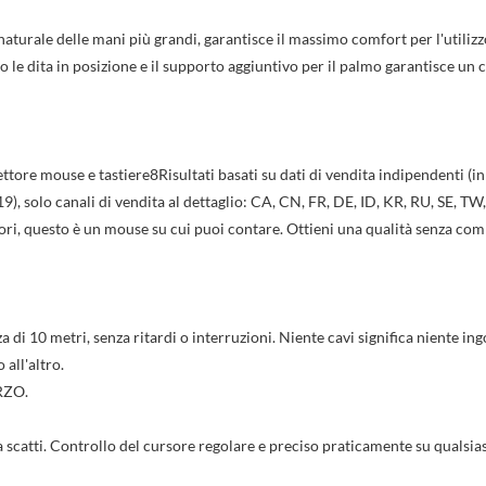
aturale delle mani più grandi, garantisce il massimo comfort per l'utilizz
no le dita in posizione e il supporto aggiuntivo per il palmo garantisce un
ettore mouse e tastiere8Risultati basati su dati di vendita indipendenti (in
, solo canali di vendita al dettaglio: CA, CN, FR, DE, ID, KR, RU, SE, TW
uori, questo è un mouse su cui puoi contare. Ottieni una qualità senza c
a di 10 metri, senza ritardi o interruzioni. Niente cavi significa niente i
 all'altro.
tle))
RZO.
cedi
iungi alla wishlist
 scatti. Controllo del cursore regolare e preciso praticamente su qualsias
bel))
 bisogno di essere autenticato per salvare i prodotti.