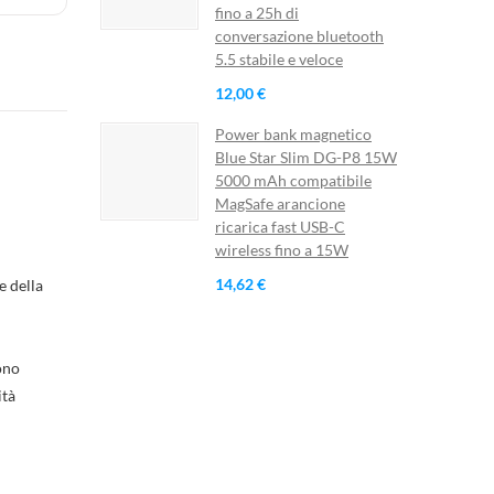
fino a 25h di
conversazione bluetooth
5.5 stabile e veloce
12,00 €
Power bank magnetico
Blue Star Slim DG-P8 15W
5000 mAh compatibile
MagSafe arancione
ricarica fast USB-C
wireless fino a 15W
14,62 €
e della
ono
ità