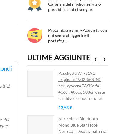
Garanzia del miglior servizio
possibile a chi ci sceglie.
Prezzi Bassissimi - Acquista con
noi senza alleggerire il
portafogli.
ULTIME AGGIUNTE
❮
❯
ondi
Vaschetta WT-5191
originale 1902R60UN2
per Kyocera TASKalfa
 (PE)
406ci, 408ci, 508ci waste
cartidge recupero toner
13,53 €
Auricolare Bluetooth
 alla
Mono Blue Star Hook
nque
Nero con Display batteria