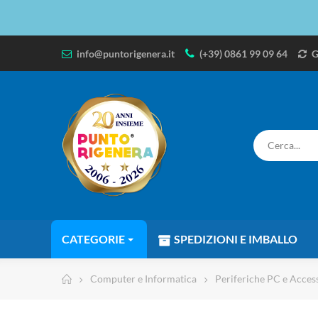
info@puntorigenera.it
(+39) 0861 99 09 64
G
CATEGORIE
SPEDIZIONI E IMBALLO
Computer e Informatica
Periferiche PC e Acces