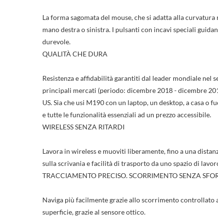
La forma sagomata del mouse, che si adatta alla curvatura n
mano destra o sinistra. I pulsanti con incavi speciali guida
durevole.
QUALITÀ CHE DURA
Resistenza e affidabilità garantiti dal leader mondiale nel s
principali mercati (periodo: dicembre 2018 - dicembre 2019)
US. Sia che usi M190 con un laptop, un desktop, a casa o f
e tutte le funzionalità essenziali ad un prezzo accessibile.
WIRELESS SENZA RITARDI
Lavora in wireless e muoviti liberamente, fino a una distanz
sulla scrivania e facilità di trasporto da uno spazio di lavoro
((ti
TRACCIAMENTO PRECISO. SCORRIMENTO SENZA SFO
Ac
Agg
Naviga più facilmente grazie allo scorrimento controllato a
((la
superficie, grazie al sensore ottico.
Hai