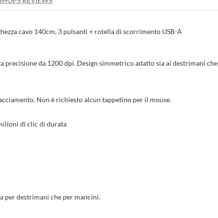
SHOPS REVIEWS
tle))
cedi
iungi alla wishlist
za cavo 140cm, 3 pulsanti + rotella di scorrimento USB-A
bel))
 bisogno di essere autenticato per salvare i prodotti.
precisione da 1200 dpi. Design simmetrico adatto sia ai destrimani che
add_circle_outline
Crea nuova l
((cancelText))
((loginText)
((cancelText))
((createText)
racciamento. Non è richiesto alcun tappetino per il mouse.
ilioni di clic di durata
ia per destrimani che per mancini.