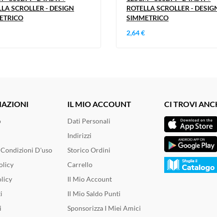
LA SCROLLER - DESIGN
ROTELLA SCROLLER - DESIG
ETRICO
SIMMETRICO
2,64 €
AZIONI
IL MIO ACCOUNT
CI TROVI ANC
o
Dati Personali
Indirizzi
 Condizioni D'uso
Storico Ordini
olicy
Carrello
licy
Il Mio Account
i
Il Mio Saldo Punti
i
Sponsorizza I Miei Amici