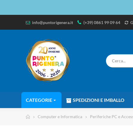
info@puntorigenera.it
(+39) 0861 99 09 64
G
CATEGORIE
SPEDIZIONI E IMBALLO
Computer e Informatica
Periferiche PC e Acces