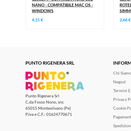
NANO - COMPATIBILE MAC OS -
ROTEL
WINDOWS
SIMM
4,15 €
2,66 €
PUNTO RIGENERA SRL
INFORM
Chi Siam
Negozi
Termini E
Punto Rigenera Srl
Privacy P
C.da Fosso Nono, snc
Cookie Po
65015 Montesilvano (Pe)
P.iva e C.F.: 01624770671
Pagament
Spedizion