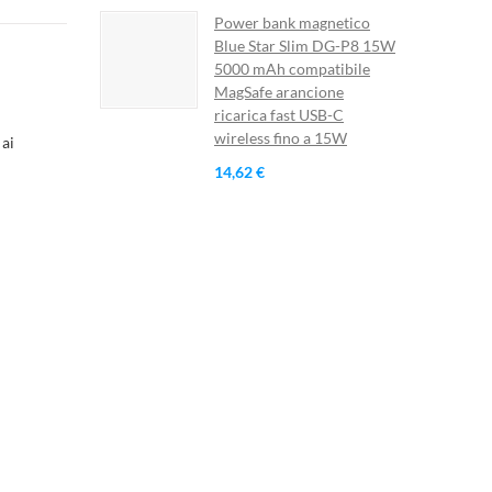
×
Power bank magnetico
×
Blue Star Slim DG-P8 15W
×
5000 mAh compatibile
MagSafe arancione
ricarica fast USB-C
wireless fino a 15W
 ai
ista
)
14,62 €
)