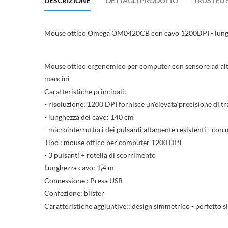
DESCRIZIONE
DETTAGLI PRODOTTO
TRUSTED 
((ti
Ac
Agg
Mouse ottico Omega OM0420CB con cavo 1200DPI - lunghez
((la
Hai
Mouse ottico ergonomico per computer con sensore ad alta 
mancini
Caratteristiche principali:
- risoluzione: 1200 DPI fornisce un'elevata precisione di t
- lunghezza del cavo: 140 cm
- microinterruttori dei pulsanti altamente resistenti - con m
Tipo : mouse ottico per computer 1200 DPI
- 3 pulsanti + rotella di scorrimento
Lunghezza cavo: 1,4 m
Connessione : Presa USB
Confezione: blister
Caratteristiche aggiuntive:: design simmetrico - perfetto s