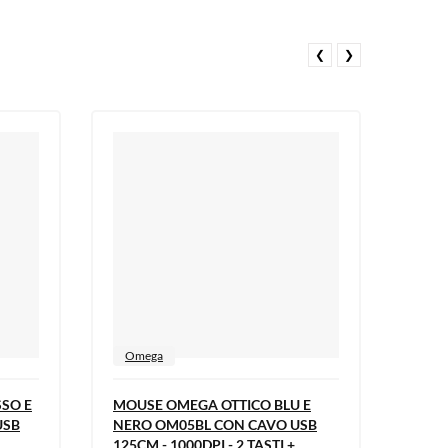
❮
❯
Omega
Ome
SO E
MOUSE OMEGA OTTICO BLU E
MOUS
USB
NERO OM05BL CON CAVO USB
NERO
125CM - 1000DPI - 2 TASTI +
125CM