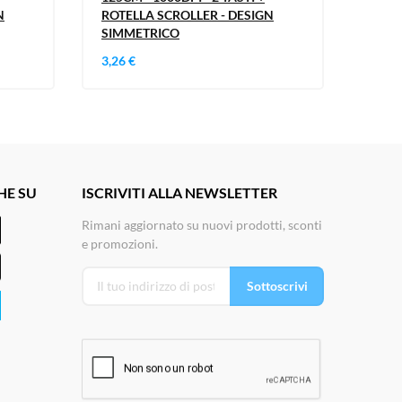
N
ROTELLA SCROLLER - DESIGN
ROTE
SIMMETRICO
SIMM
3,26 €
3,50 
HE SU
ISCRIVITI ALLA NEWSLETTER
Rimani aggiornato su nuovi prodotti, sconti
e promozioni.
Sottoscrivi