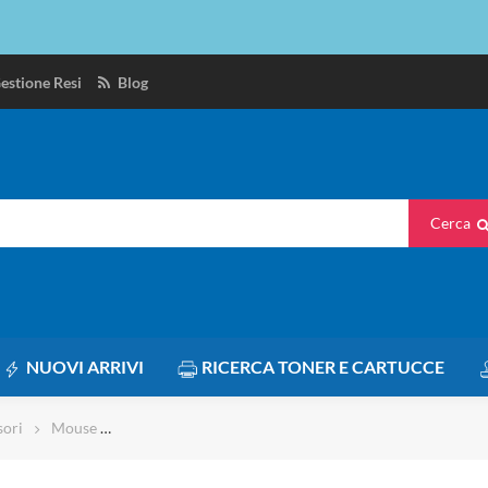
estione Resi
Blog
Cerca
NUOVI ARRIVI
RICERCA TONER E CARTUCCE
sori
Mouse
Mouse ottico Omega OM0420CB con cavo 1200DPI - lu