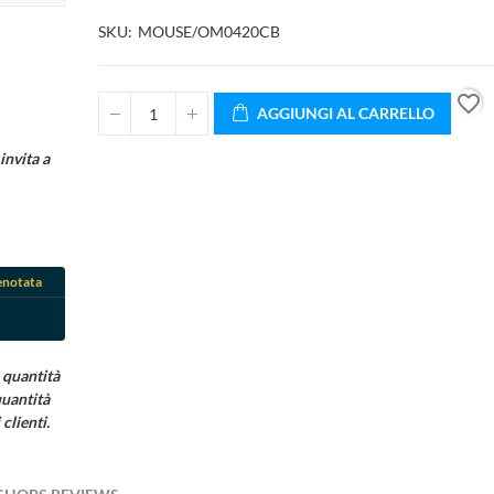
SKU
MOUSE/OM0420CB
favorite_border
AGGIUNGI AL CARRELLO
invita a
enotata
 quantità
quantità
clienti.