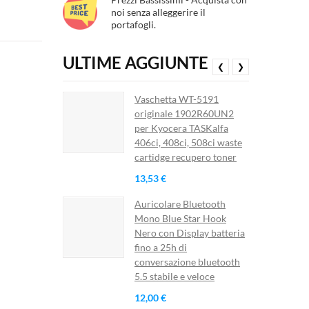
noi senza alleggerire il
portafogli.
ULTIME AGGIUNTE
❮
❯
Vaschetta WT-5191
originale 1902R60UN2
per Kyocera TASKalfa
406ci, 408ci, 508ci waste
cartidge recupero toner
13,53 €
Auricolare Bluetooth
Mono Blue Star Hook
Nero con Display batteria
fino a 25h di
conversazione bluetooth
5.5 stabile e veloce
12,00 €