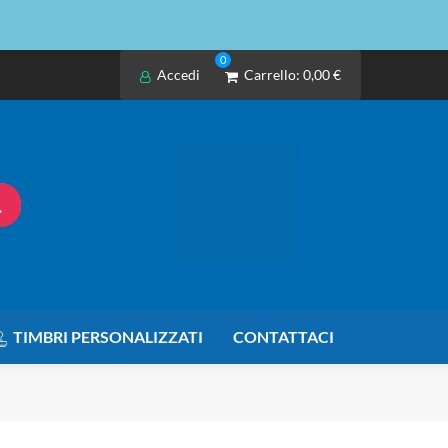
0
Accedi
Carrello:
0,00 €
TIMBRI PERSONALIZZATI
CONTATTACI
nghezza cavo 140cm, 3 pulsanti + rotella di scorrimento USB-A