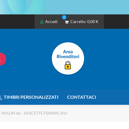
0
Accedi
Carrello:
0,00 €
TIMBRI PERSONALIZZATI
CONTATTACI
 NYLON 66 - FASCETTE FERMACAVI