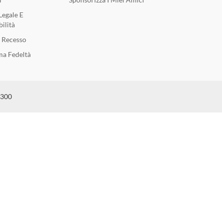
Legale E
ilità
i Recesso
a Fedeltà
6300