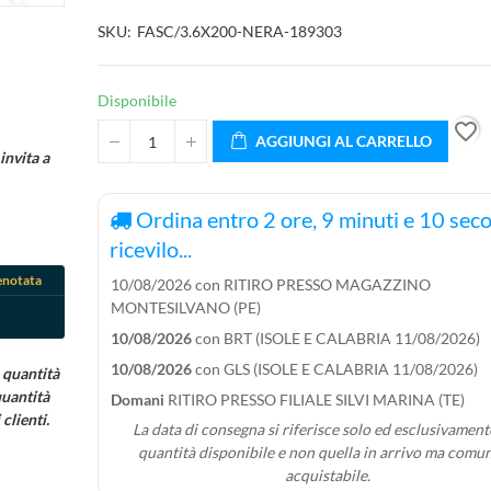
SKU
FASC/3.6X200-NERA-189303
Disponibile
favorite_border
AGGIUNGI AL CARRELLO
invita a
Ordina entro
2
ore,
9
minuti e
9
secon
ricevilo...
enotata
10/08/2026 con RITIRO PRESSO MAGAZZINO
MONTESILVANO (PE)
10/08/2026
con BRT (ISOLE E CALABRIA 11/08/2026)
10/08/2026
con GLS (ISOLE E CALABRIA 11/08/2026)
 quantità
quantità
Domani
RITIRO PRESSO FILIALE SILVI MARINA (TE)
clienti.
La data di consegna si riferisce solo ed esclusivamente
quantità disponibile e non quella in arrivo ma comu
acquistabile.