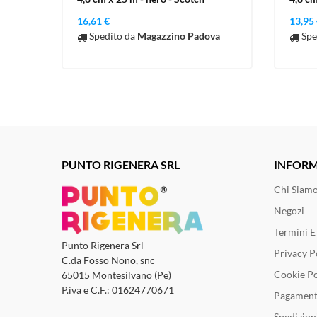
16,61 €
13,95
Spedito da
Magazzino Padova
Spe
PUNTO RIGENERA SRL
INFORM
Chi Siam
Negozi
Termini E
Punto Rigenera Srl
Privacy P
C.da Fosso Nono, snc
Cookie Po
65015 Montesilvano (Pe)
P.iva e C.F.: 01624770671
Pagament
Spedizion