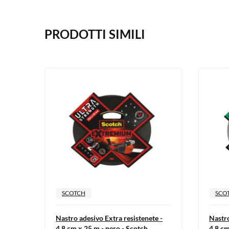
PRODOTTI SIMILI
SCOTCH
SCO
Nastro adesivo Extra resistenete -
Nastro
4,8 cm x 25 m - nero - Scotch
4,8 cm