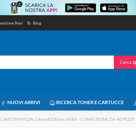
estione Resi
Blog
Cerca
NUOVI ARRIVI
RICERCA TONER E CARTUCCE
CAVO IN NYLON 3,6mmX200mm NERA - CONFEZIONE DA 40 PEZZI -