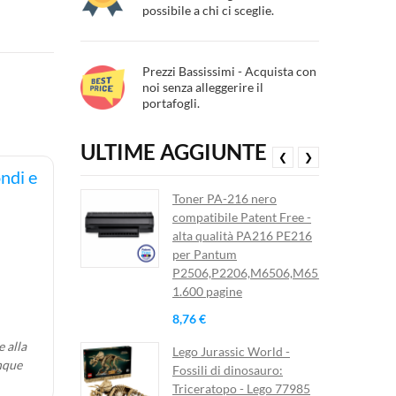
possibile a chi ci sceglie.
Prezzi Bassissimi - Acquista con
noi senza alleggerire il
portafogli.
ULTIME AGGIUNTE
❮
❯
di e
Toner PA-216 nero
compatibile Patent Free -
alta qualità PA216 PE216
per Pantum
P2506,P2206,M6506,M6556
1.600 pagine
8,76 €
 alla
Lego Jurassic World -
nque
Fossili di dinosauro:
Triceratopo - Lego 77985