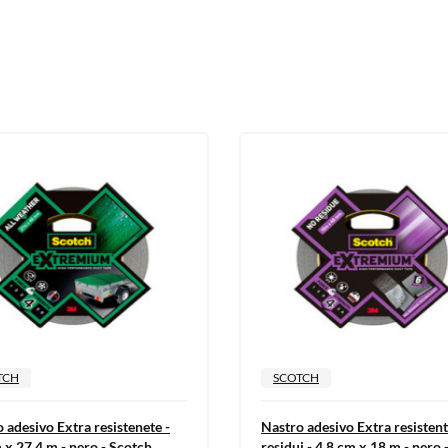
TCH
SCOTCH
 adesivo Extra resistenete -
Nastro adesivo Extra resisten
 x 27,4 m - nero - Scotch
residui - 4,8 cm x 18 m - nero 