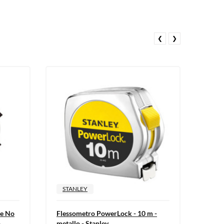
❮
❯
STANLEY
STA
te No
Flessometro PowerLock - 10 m -
Rotel
-
metallo - Stanley