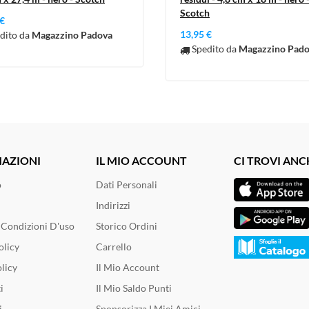
Scotch
 €
13,95 €
dito da
Magazzino Padova
Spedito da
Magazzino Pad
AZIONI
IL MIO ACCOUNT
CI TROVI ANC
o
Dati Personali
Indirizzi
 Condizioni D'uso
Storico Ordini
olicy
Carrello
licy
Il Mio Account
i
Il Mio Saldo Punti
i
Sponsorizza I Miei Amici