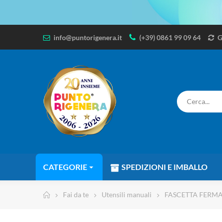
info@puntorigenera.it
(+39) 0861 99 09 64
G
CATEGORIE
SPEDIZIONI E IMBALLO
Fai da te
Utensili manuali
FASCETTA FERMA