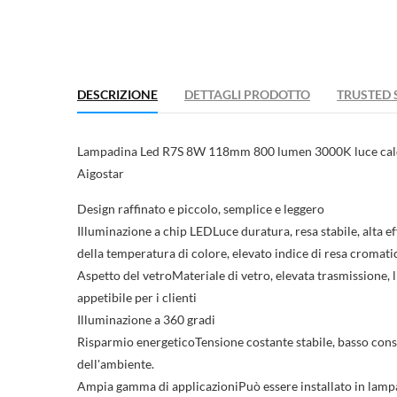
DESCRIZIONE
DETTAGLI PRODOTTO
TRUSTED 
Lampadina Led R7S 8W 118mm 800 lumen 3000K luce cald
Aigostar
Design raffinato e piccolo, semplice e leggero
Illuminazione a chip LED
Luce duratura, resa stabile, alta 
della temperatura di colore, elevato indice di resa cromati
Aspetto del vetro
Materiale di vetro, elevata trasmissione, 
appetibile per i clienti
Illuminazione a 360 gradi
Risparmio energetico
Tensione costante stabile, basso con
dell'ambiente.
Ampia gamma di applicazioni
Può essere installato in lamp