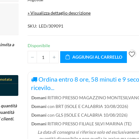
» Visualizza dettaglio descrizione
SKU
LED/309091
invita a
Disponibile
favorite_border
AGGIUNGI AL CARRELLO
Ordina entro
8
ore,
58
minuti e
7
seco
enotata
ricevilo...
Domani
RITIRO PRESSO MAGAZZINO MONTESILVANO
 quantità
Domani
con BRT (ISOLE E CALABRIA 10/08/2026)
quantità
Domani
con GLS (ISOLE E CALABRIA 10/08/2026)
clienti.
Domani
RITIRO PRESSO FILIALE SILVI MARINA (TE)
La data di consegna si riferisce solo ed esclusivamente
quantità disponibile e non quella in arrivo ma comu