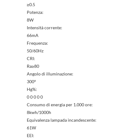
≥0.5
Potenza:
8W
Intensità corrente:
66mA
Frequenza:
50/60Hz
CRI:
Ra≥80
Angolo di illuminazione:
300°
Hg%:
0 0 0 0 0
Consumo di energia per 1.000 ore:
8kwh/1000h
Equivalenza lampada incandescente:
61W
EEI: