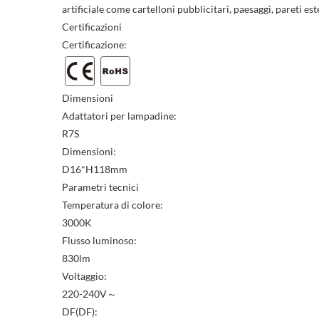
artificiale come cartelloni pubblicitari, paesaggi, pareti est
Certificazioni
Certificazione:
Dimensioni
Adattatori per lampadine:
R7S
Dimensioni:
D16*H118mm
((ti
Parametri tecnici
Ac
Temperatura di colore:
Agg
3000K
((la
Flusso luminoso:
Hai
830lm
Voltaggio:
220-240V～
DF(DF):