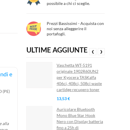
possibile a chi ci sceglie.
Prezzi Bassissimi - Acquista con
noi senza alleggerire il
portafogli.
ULTIME AGGIUNTE
❮
❯
Vaschetta WT-5191
originale 1902R60UN2
ndi e
per Kyocera TASKalfa
406ci, 408ci, 508ci waste
cartidge recupero toner
 (PE)
13,53 €
Auricolare Bluetooth
Mono Blue Star Hook
Nero con Display batteria
 alla
fino a 25h di
nque