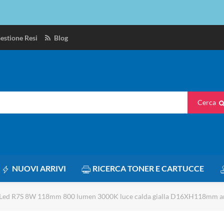
estione Resi
Blog
Cerca
NUOVI ARRIVI
RICERCA TONER E CARTUCCE
Led R7S 8W 118mm 800 lumen 3000K luce calda gialla D16XH118mm ang