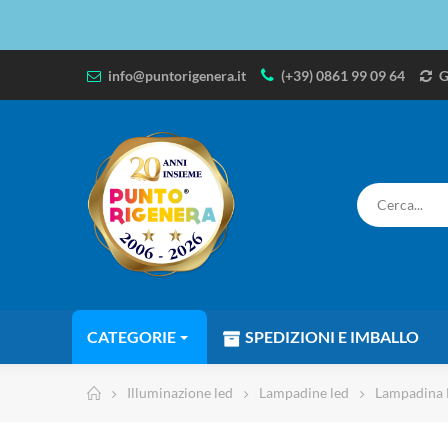
info@puntorigenera.it
(+39) 0861 99 09 64
G
CATEGORIE
SPEDIZIONI E IMBALLO
Illuminazione led
Lampadine led
Lampadina 