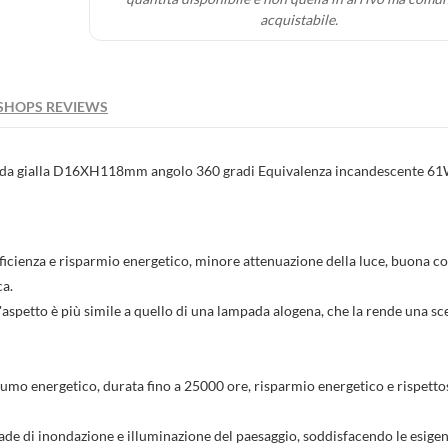
acquistabile.
SHOPS REVIEWS
a gialla D16XH118mm angolo 360 gradi Equivalenza incandescente 6
efficienza e risparmio energetico, minore attenuazione della luce, buona c
ca.
l'aspetto è più simile a quello di una lampada alogena, che la rende una sc
sumo energetico, durata fino a 25000 ore, risparmio energetico e rispetto
ade di inondazione e illuminazione del paesaggio, soddisfacendo le esigen