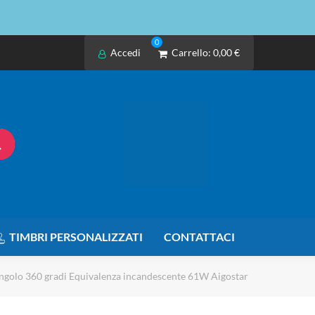
0
Accedi
Carrello:
0,00 €
TIMBRI PERSONALIZZATI
CONTATTACI
olo 360 gradi Equivalenza incandescente 61W Aigostar