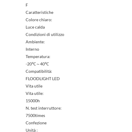
F
Caratteristiche
Colore chiaro:
Luce calda
Condizioni di utilizzo
Ambiente:
Interno
Temperatura:
-20℃～40℃
Compatibilità:
FLOODLIGHT LED
Vita utile
Vita utile:
15000h
N. test interruttore:
7500times
Confezione
Unità :