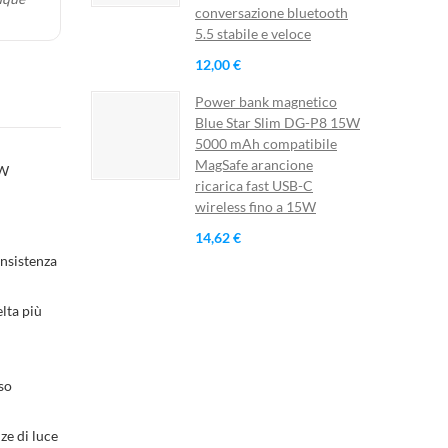
conversazione bluetooth
5.5 stabile e veloce
12,00 €
Power bank magnetico
Blue Star Slim DG-P8 15W
5000 mAh compatibile
MagSafe arancione
1W
ricarica fast USB-C
wireless fino a 15W
14,62 €
onsistenza
elta più
so
ze di luce