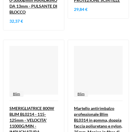
0-3000g/min MANDRINO
PROTEZIONE SCINTILLE
DA 13mm - PULSANTE DI
29,84 €
BLOCCO
32,37 €
Blim
Blim
SMERIGLIATRICE 800W
Martello antirimbalzo
BLIM BL0214 - 115-
professionale Blim
125mm - VELOCITA'
BL0314 in gomma, doppia
11000G/MIN -
faccia poliuretano e nylon,
IMPUGNATURA
25mm, Manico in fibra di