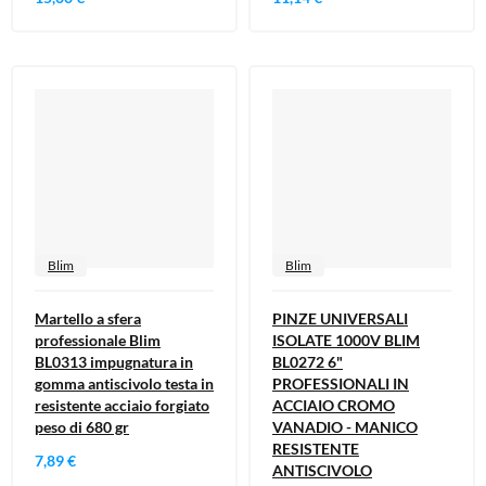
Blim
Blim
Martello a sfera
PINZE UNIVERSALI
professionale Blim
ISOLATE 1000V BLIM
BL0313 impugnatura in
BL0272 6"
gomma antiscivolo testa in
PROFESSIONALI IN
resistente acciaio forgiato
ACCIAIO CROMO
peso di 680 gr
VANADIO - MANICO
RESISTENTE
7,89 €
ANTISCIVOLO