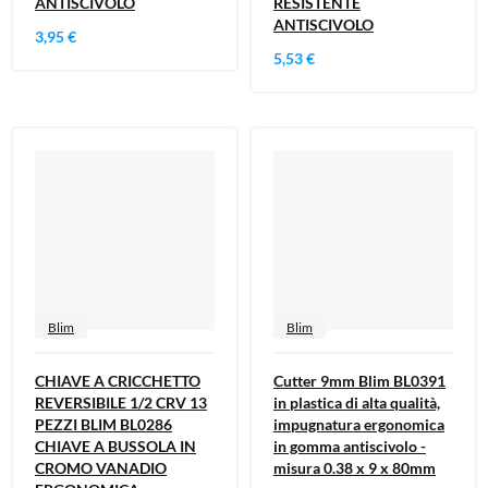
ANTISCIVOLO
RESISTENTE
ANTISCIVOLO
3,95 €
5,53 €
Blim
Blim
CHIAVE A CRICCHETTO
Cutter 9mm Blim BL0391
REVERSIBILE 1/2 CRV 13
in plastica di alta qualità,
PEZZI BLIM BL0286
impugnatura ergonomica
CHIAVE A BUSSOLA IN
in gomma antiscivolo -
CROMO VANADIO
misura 0.38 x 9 x 80mm