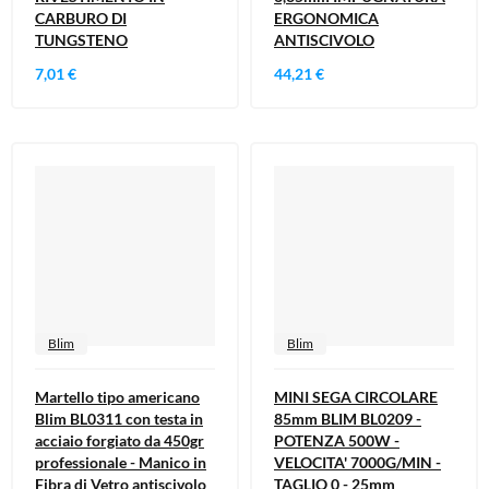
CARBURO DI
ERGONOMICA
TUNGSTENO
ANTISCIVOLO
7,01 €
44,21 €
Blim
Blim
Martello tipo americano
MINI SEGA CIRCOLARE
Blim BL0311 con testa in
85mm BLIM BL0209 -
acciaio forgiato da 450gr
POTENZA 500W -
professionale - Manico in
VELOCITA' 7000G/MIN -
Fibra di Vetro antiscivolo
TAGLIO 0 - 25mm