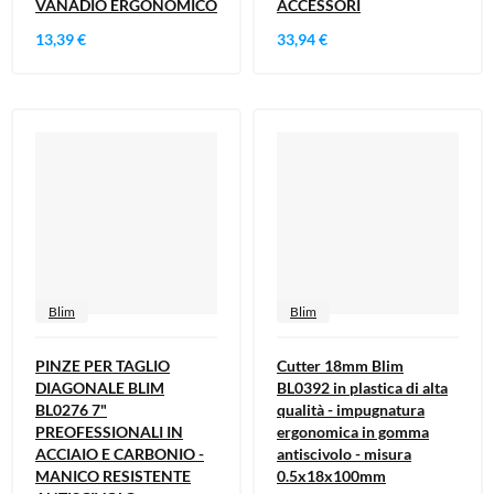
VANADIO ERGONOMICO
ACCESSORI
13,39 €
33,94 €
Blim
Blim
PINZE PER TAGLIO
Cutter 18mm Blim
DIAGONALE BLIM
BL0392 in plastica di alta
BL0276 7"
qualità - impugnatura
PREOFESSIONALI IN
ergonomica in gomma
ACCIAIO E CARBONIO -
antiscivolo - misura
MANICO RESISTENTE
0.5x18x100mm