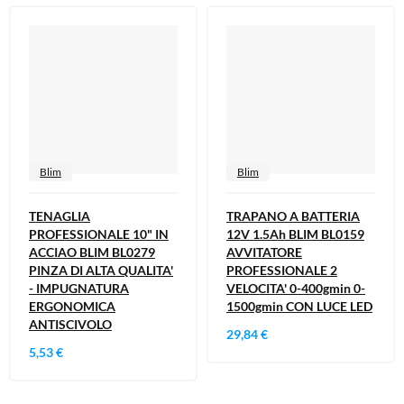
Cura della persona
Materiale elettrico
Fai da te
Smart Home e Domotica
Natale e Festività
Giochi e Idee Regalo
Blim
Blim
Lego e Playmobil
TENAGLIA
TRAPANO A BATTERIA
PROFESSIONALE 10" IN
12V 1.5Ah BLIM BL0159
Alimentari e Casalinghi
ACCIAO BLIM BL0279
AVVITATORE
PINZA DI ALTA QUALITA'
PROFESSIONALE 2
- IMPUGNATURA
VELOCITA' 0-400gmin 0-
ERGONOMICA
1500gmin CON LUCE LED
ANTISCIVOLO
29,84 €
5,53 €