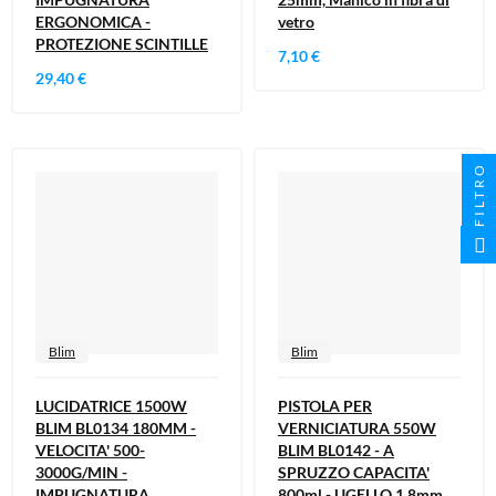
ERGONOMICA -
vetro
PROTEZIONE SCINTILLE
7,10 €
29,40 €
FILTRO
Blim
Blim
LUCIDATRICE 1500W
PISTOLA PER
BLIM BL0134 180MM -
VERNICIATURA 550W
VELOCITA' 500-
BLIM BL0142 - A
3000G/MIN -
SPRUZZO CAPACITA'
IMPUGNATURA
800ml - UGELLO 1.8mm