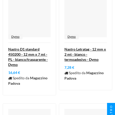
Dymo
Dymo
Nastro D1 standard
Nastro Letratag - 12 mm x
450200 - 12 mm x 7 mt -
2 mt - bianco -
PL - bianco/trasparente -
termoadesivo - Dymo
Dymo
7,28 €
16,64 €
Spedito da
Magazzino
Spedito da
Magazzino
Padova
Padova
FILTRO