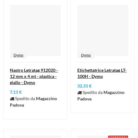
Dymo
Dymo
Nastro Letratag 912020 -
Etichettatrice Letratag LT-
12 mm x 4 mt - plastica -
100H - Dymo
giallo - Dymo
32,31 €
7,11 €
Spedito da
Magazzino
Spedito da
Magazzino
Padova
Padova
OFFERTA!