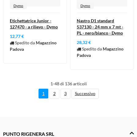
Dymo
Dymo
Etichettatrice Junior -
Nastro D1 standard
127470 - a rilievo - Dymo
537130 - 24 mm x 7 mt -
PL - nero/bianco - Dymo
12,77 €
28,32 €
Spedito da
Magazzino
Spedito da
Magazzino
Padova
Padova
1-48 di 136 articoli
1
2
3
Successivo
PUNTO RIGENERA SRL