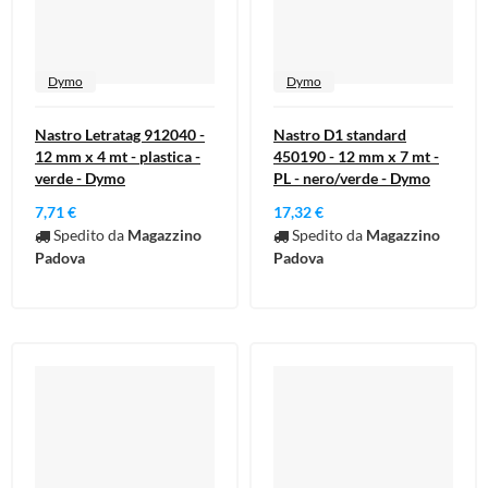
Dymo
Dymo
Nastro Letratag 912040 -
Nastro D1 standard
12 mm x 4 mt - plastica -
450190 - 12 mm x 7 mt -
verde - Dymo
PL - nero/verde - Dymo
7,71 €
17,32 €
Spedito da
Magazzino
Spedito da
Magazzino
Padova
Padova