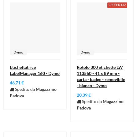
OFFERTA!
Dymo
Dymo
Etichettatrice
Rotolo 300 etichette LW
LabelManager 160 - Dymo
113560 - 41 x 89 mm -
carta - badge - removibile
46,71 €
- bianco - Dymo
Spedito da
Magazzino
20,39 €
Padova
Spedito da
Magazzino
Padova