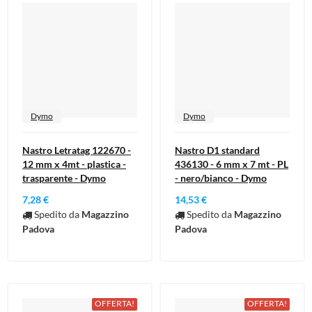
Dymo
Dymo
Nastro Letratag 122670 -
Nastro D1 standard
12 mm x 4mt - plastica -
436130 - 6 mm x 7 mt - PL
trasparente - Dymo
- nero/bianco - Dymo
7,28 €
14,53 €
Spedito da
Magazzino
Spedito da
Magazzino
Padova
Padova
OFFERTA!
OFFERTA!