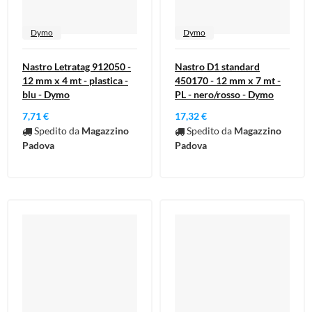
Dymo
Dymo
Nastro Letratag 912050 -
Nastro D1 standard
12 mm x 4 mt - plastica -
450170 - 12 mm x 7 mt -
blu - Dymo
PL - nero/rosso - Dymo
7,71 €
17,32 €
Spedito da
Magazzino
Spedito da
Magazzino
Padova
Padova