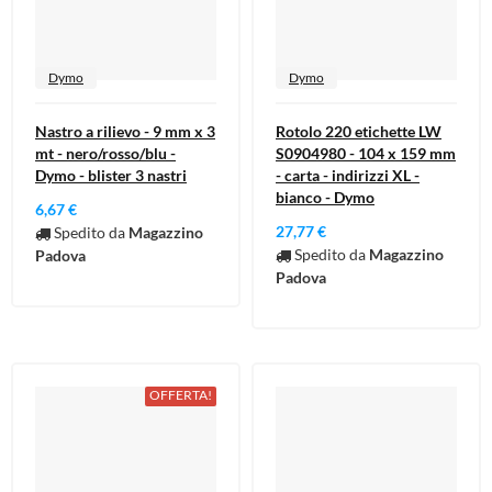
Dymo
Dymo
Nastro a rilievo - 9 mm x 3
Rotolo 220 etichette LW
mt - nero/rosso/blu -
S0904980 - 104 x 159 mm
Dymo - blister 3 nastri
- carta - indirizzi XL -
bianco - Dymo
6,67 €
27,77 €
Spedito da
Magazzino
Spedito da
Magazzino
Padova
Padova
OFFERTA!