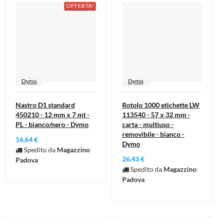
OFFERTA!
Dymo
Dymo
Nastro D1 standard
Rotolo 1000 etichette LW
450210 - 12 mm x 7 mt -
113540 - 57 x 32 mm -
PL - bianco/nero - Dymo
carta - multiuso -
removibile - bianco -
16,64 €
Dymo
Spedito da
Magazzino
26,43 €
Padova
Spedito da
Magazzino
Padova