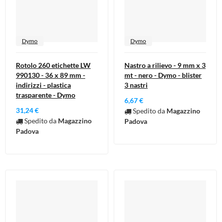
Dymo
Dymo
Rotolo 260 etichette LW
Nastro a rilievo - 9 mm x 3
990130 - 36 x 89 mm -
mt - nero - Dymo - blister
indirizzi - plastica
3 nastri
trasparente - Dymo
6,67 €
31,24 €
Spedito da
Magazzino
Spedito da
Magazzino
Padova
Padova