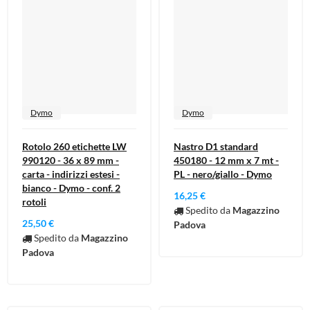
Dymo
Dymo
Rotolo 260 etichette LW
Nastro D1 standard
990120 - 36 x 89 mm -
450180 - 12 mm x 7 mt -
carta - indirizzi estesi -
PL - nero/giallo - Dymo
bianco - Dymo - conf. 2
16,25 €
rotoli
Spedito da
Magazzino
25,50 €
Padova
Spedito da
Magazzino
Padova