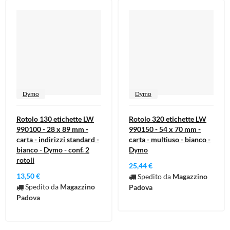
Dymo
Dymo
Rotolo 130 etichette LW
Rotolo 320 etichette LW
990100 - 28 x 89 mm -
990150 - 54 x 70 mm -
carta - indirizzi standard -
carta - multiuso - bianco -
bianco - Dymo - conf. 2
Dymo
rotoli
25,44 €
13,50 €
Spedito da
Magazzino
Spedito da
Magazzino
Padova
Padova