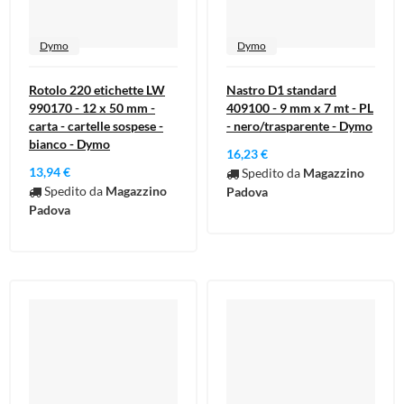
Dymo
Dymo
Rotolo 220 etichette LW
Nastro D1 standard
990170 - 12 x 50 mm -
409100 - 9 mm x 7 mt - PL
carta - cartelle sospese -
- nero/trasparente - Dymo
bianco - Dymo
16,23 €
13,94 €
Spedito da
Magazzino
Spedito da
Magazzino
Padova
Padova