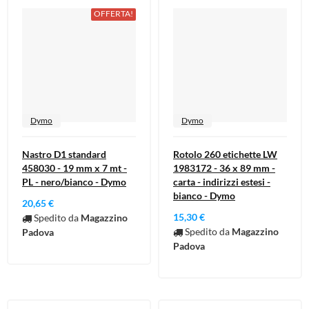
OFFERTA!
Dymo
Dymo
Nastro D1 standard
Rotolo 260 etichette LW
458030 - 19 mm x 7 mt -
1983172 - 36 x 89 mm -
PL - nero/bianco - Dymo
carta - indirizzi estesi -
bianco - Dymo
20,65 €
15,30 €
Spedito da
Magazzino
Spedito da
Magazzino
Padova
Padova