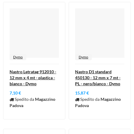
Cura della persona
Materiale elettrico
Fai da te
Smart Home e Domotica
Natale e Festività
Giochi e Idee Regalo
Dymo
Dymo
Lego e Playmobil
Nastro Letratag 912010 -
Nastro D1 standard
12 mm x 4 mt - plastica -
450130 - 12 mm x 7 mt -
Alimentari e Casalinghi
bianco - Dymo
PL - nero/bianco - Dymo
7,10 €
15,87 €
Spedito da
Magazzino
Spedito da
Magazzino
Padova
Padova