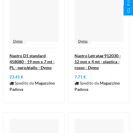
Dymo
Dymo
Nastro D1 standard
Nastro Letratag 912030 -
458080 - 19 mm x 7 mt -
12 mm x 4 mt - plastica -
PL - nero/giallo - Dymo
rosso - Dymo
23,41 €
7,71 €
Spedito da
Magazzino
Spedito da
Magazzino
Padova
Padova