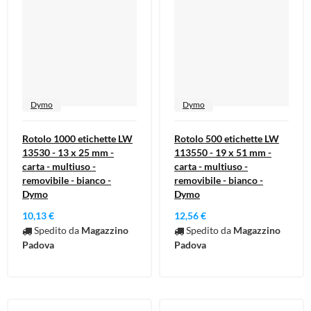
Dymo
Dymo
Rotolo 1000 etichette LW
Rotolo 500 etichette LW
13530 - 13 x 25 mm -
113550 - 19 x 51 mm -
carta - multiuso -
carta - multiuso -
removibile - bianco -
removibile - bianco -
Dymo
Dymo
10,13 €
12,56 €
Spedito da
Magazzino
Spedito da
Magazzino
Padova
Padova