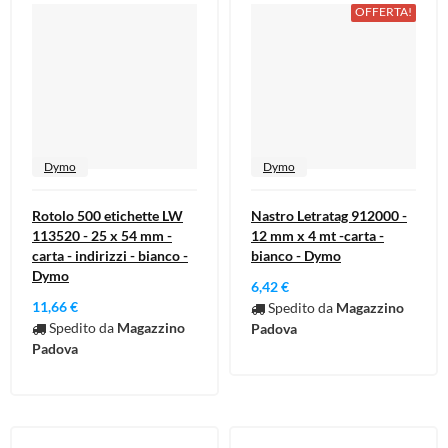
OFFERTA!
Dymo
Dymo
Rotolo 500 etichette LW
Nastro Letratag 912000 -
113520 - 25 x 54 mm -
12 mm x 4 mt -carta -
carta - indirizzi - bianco -
bianco - Dymo
Dymo
6,42 €
11,66 €
Spedito da
Magazzino
Spedito da
Magazzino
Padova
Padova