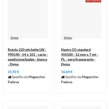
Dymo
Dymo
Rotolo 220 etichette LW -
Nastro D1 standard
990140 - 54 x 101 - carta -
450100 - 12 mm x 7 mt -
spedizione/badge - bianco
PL - nero/trasparente -
- Dymo
Dymo
21,92 €
16,64 €
Spedito da
Magazzino
Spedito da
Magazzino
Padova
Padova