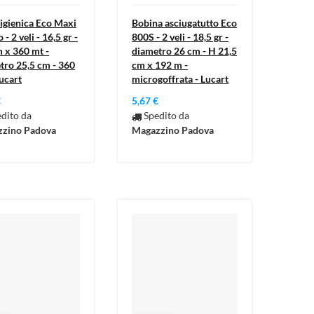
 igienica Eco Maxi
Bobina asciugatutto Eco
- 2 veli - 16,5 gr -
800S - 2 veli - 18,5 gr -
m x 360 mt -
diametro 26 cm - H 21,5
tro 25,5 cm - 360
cm x 192 m -
Lucart
microgoffrata - Lucart
€
5,67 €
dito da
Spedito da
zino Padova
Magazzino Padova