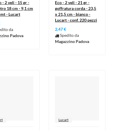
- 2 veli - 15 gr -
Eco - 2 veli - 21 gr -
tro 18 cm - 9,1 cm
goffratura corda - 23,5
 mt - Lucart
x 21,5 cm - bianco -
Lucart - conf. 220 pezzi
€
2,47 €
dito da
Spedito da
zino Padova
Magazzino Padova
rt
Lucart