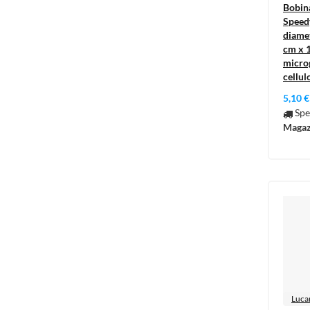
Bobin
Speedy
diamet
cm x 
microg
cellul
5,10 €
Spe
Magaz
Luca