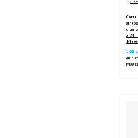
Luca
Carta 
strappi
diame
x 24 m
10 rot
3,61 €
Spe
Magaz