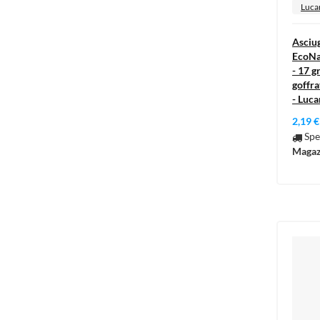
Luca
Asciug
EcoNat
- 17 g
goffra
- Luca
2,19 €
Spe
Magaz