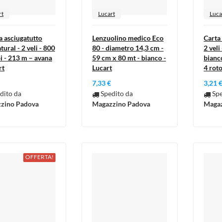
rt
Lucart
Luca
a asciugatutto
Lenzuolino medico Eco
Carta 
ural - 2 veli - 800
80 - diametro 14,3 cm -
2 veli
i - 213 m – avana
59 cm x 80 mt - bianco -
bianco
rt
Lucart
4 roto
7,33 €
3,21 
dito da
Spedito da
Spe
zino Padova
Magazzino Padova
Magaz
OFFERTA!