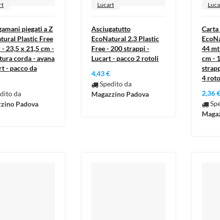
rt
Lucart
Luca
amani piegati a Z
Asciugatutto
Carta 
ural Plastic Free
EcoNatural 2.3 Plastic
EcoNa
r - 23,5 x 21,5 cm -
Free - 200 strappi -
44 mt
tura corda - avana
Lucart - pacco 2 rotoli
cm - 1
rt - pacco da
strapp
4,43 €
4 roto
Spedito da
2,36 
dito da
Magazzino Padova
Spe
zino Padova
Magaz