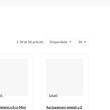
1-34 di 34 articoli
Disponibile
34
rt
Lucart
 igienica Eco Mini
Asciugamani piegati a Z