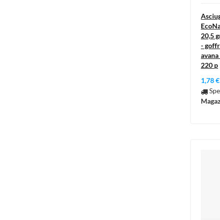
Asciug
EcoNat
20,5 g
- goff
avana 
220 p
1,78 €
Spe
Magaz