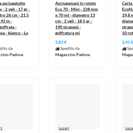
a asciugatutto
Asciugamani in rotolo
Carta 
 - 2 veli - 17 gr -
Eco 70 - Mini - 228 mm
EcoNa
ro 26 cm - 21,5
x 70 mt - diametro 13
19,8 m
192 m -
cm - 2 veli - 18,5 gr -
diame
offrata -
190 strapppi -
strapp
osa - bianco - Lu
goffratura mi
10 rot
2,83 €
2,41 
dito da
Spedito da
Spe
zino Padova
Magazzino Padova
Magaz
rt
Lucart
Luca