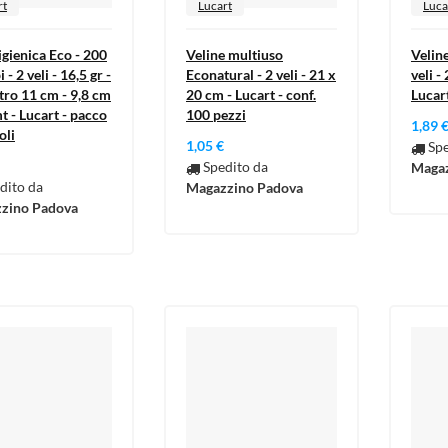
rt
Lucart
Luca
igienica Eco - 200
Veline multiuso
Velin
 - 2 veli - 16,5 gr -
Econatural - 2 veli - 21 x
veli -
tro 11 cm - 9,8 cm
20 cm - Lucart - conf.
Lucart
t - Lucart - pacco
100 pezzi
1,89 
oli
1,05 €
Spe
Spedito da
Magaz
dito da
Magazzino Padova
zino Padova