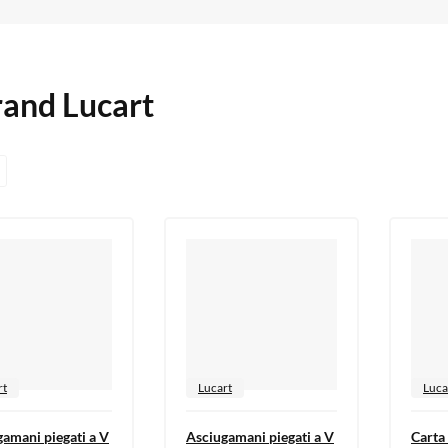
brand Lucart
rt
Lucart
Luca
amani piegati a V
Asciugamani piegati a V
Carta