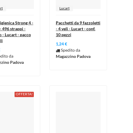
rt
Lucart
igienica Strong 4 -
Pacchetti da 9 fazzoletti
 - 496 strappi -
- 4 veli - Lucart - conf.
 - Lucart - pacco
10 pezzi
li
1,24 €
€
Spedito da
dito da
Magazzino Padova
zino Padova
OFFERTA!