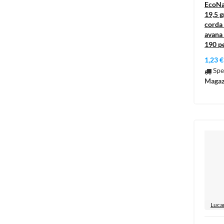
EcoNat
19,5 g
corda 
avana 
190 p
1,23 €
Spe
Magaz
Luca