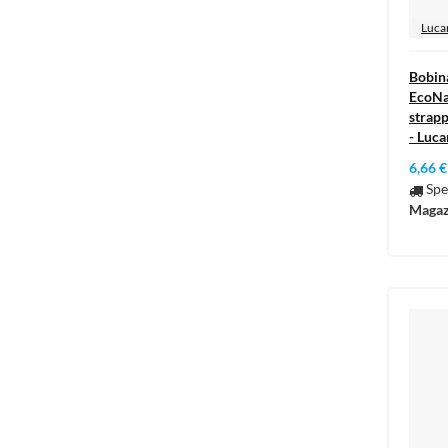
Luca
Bobin
EcoNat
strapp
- Luca
6,66 €
Spe
Magaz