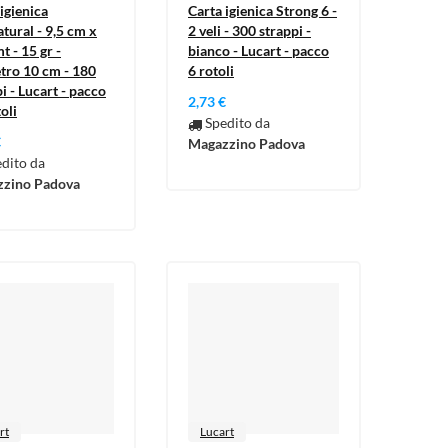
igienica
Carta igienica Strong 6 -
tural - 9,5 cm x
2 veli - 300 strappi -
t - 15 gr -
bianco - Lucart - pacco
tro 10 cm - 180
6 rotoli
i - Lucart - pacco
2,73 €
oli
Spedito da
€
Magazzino Padova
dito da
zino Padova
rt
Lucart