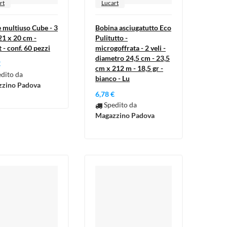
rt
Lucart
e multiuso Cube - 3
Bobina asciugatutto Eco
 21 x 20 cm -
Pulitutto -
 - conf. 60 pezzi
microgoffrata - 2 veli -
diametro 24,5 cm - 23,5
€
cm x 212 m - 18,5 gr -
dito da
bianco - Lu
zino Padova
6,78 €
Spedito da
Magazzino Padova