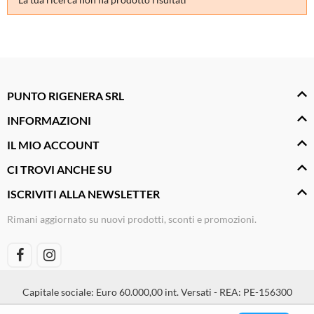
Cura della persona
Materiale elettrico
Fai da te
Smart Home e Domotica
PUNTO RIGENERA SRL
Natale e Festività
INFORMAZIONI
Giochi e Idee Regalo
IL MIO ACCOUNT
Lego e Playmobil
CI TROVI ANCHE SU
Alimentari e Casalinghi
ISCRIVITI ALLA NEWSLETTER
Rimani aggiornato su nuovi prodotti, sconti e promozioni.
Capitale sociale: Euro 60.000,00 int. Versati - REA: PE-156300