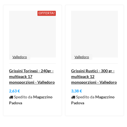
OFFERTA!
Valledoro
Valledoro
Grissini Torinesi - 240gr -
Grissini Rustici - 300 gr -
multipack 17
multipack 12
monoporzioni - Valledoro
monoporzioni - Valledoro
2,63 €
3,38 €
Spedito da
Magazzino
Spedito da
Magazzino
Padova
Padova