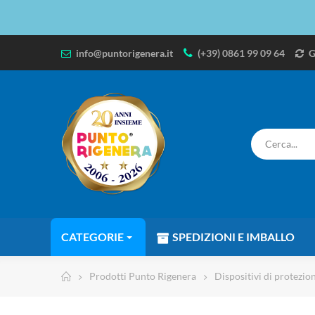
info@puntorigenera.it
(+39) 0861 99 09 64
G
CATEGORIE
SPEDIZIONI E IMBALLO
Prodotti Punto Rigenera
Dispositivi di protezio