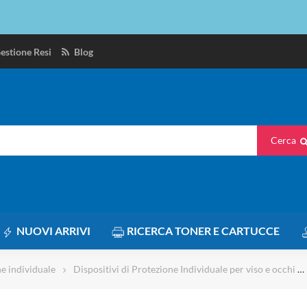
estione Resi
Blog
Cerca
NUOVI ARRIVI
RICERCA TONER E CARTUCCE
ne individuale
Dispositivi di Protezione Individuale per viso e occhi