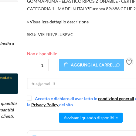
GOMMAPIUMA - ELASTICO RIPOSIZIONABILE - CERTIF
CATEGORIA 1 - MADE IN ITALY!Europea 89/686 CE UE 
» Visualizza dettaglio descrizione
SKU
VISIERE/PLUSPVC
invita a
Non disponibile
favorite_border
AGGIUNGI AL CARRELLO
enotata
Accetto e dichiaro di aver letto le
condizioni generali
 quantità
la
Privacy Policy
del sito
quantità
clienti.
Avvisami quando disponibile