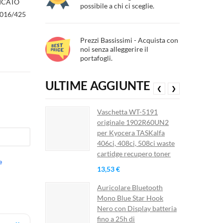
ICATO
possibile a chi ci sceglie.
2016/425
Prezzi Bassissimi - Acquista con
noi senza alleggerire il
portafogli.
ULTIME AGGIUNTE
❮
❯
Vaschetta WT-5191
originale 1902R60UN2
per Kyocera TASKalfa
406ci, 408ci, 508ci waste
cartidge recupero toner
e
13,53 €
Auricolare Bluetooth
Mono Blue Star Hook
Nero con Display batteria
fino a 25h di