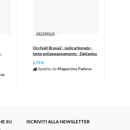
DELTAPLUS
3M
Occhiali Brava2 - policarbonato -
Occhi
-
lente antiappannamento - Deltaplus
SF202
3M
2,79 €
8,71 
Spedito da
Magazzino Padova
ova
Sp
HE SU
ISCRIVITI ALLA NEWSLETTER