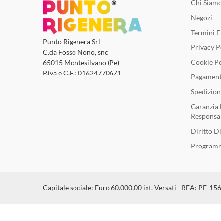
Chi Siam
Negozi
Termini E
Punto Rigenera Srl
Privacy P
C.da Fosso Nono, snc
Cookie Po
65015 Montesilvano (Pe)
P.iva e C.F.: 01624770671
Pagament
Spedizion
Garanzia 
Responsab
Diritto D
Programm
Capitale sociale: Euro 60.000,00 int. Versati - REA: PE-15