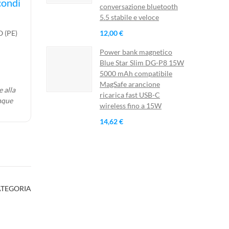
ndi e
conversazione bluetooth
5.5 stabile e veloce
12,00 €
 (PE)
Power bank magnetico
×
Blue Star Slim DG-P8 15W
×
5000 mAh compatibile
×
MagSafe arancione
 alla
ricarica fast USB-C
nque
wireless fino a 15W
14,62 €
ista
)
)
ATEGORIA