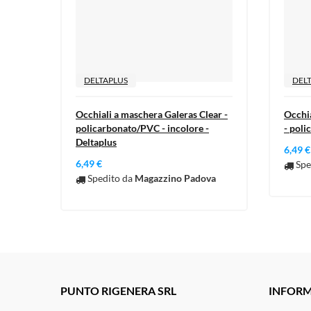
DELTAPLUS
DEL
Occhiali a maschera Galeras Clear -
Occhi
policarbonato/PVC - incolore -
- poli
Deltaplus
6,49 €
6,49 €
Spe
Spedito da
Magazzino Padova
PUNTO RIGENERA SRL
INFORM