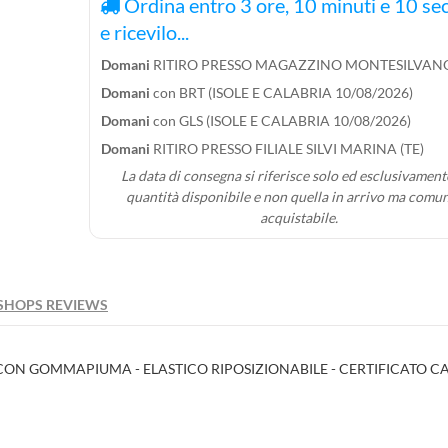
Ordina entro
3
ore,
10
minuti e
9
seco
ricevilo...
Domani
RITIRO PRESSO MAGAZZINO MONTESILVANO
Domani
con BRT (ISOLE E CALABRIA 10/08/2026)
tle))
Domani
con GLS (ISOLE E CALABRIA 10/08/2026)
cedi
iungi alla wishlist
Domani
RITIRO PRESSO FILIALE SILVI MARINA (TE)
La data di consegna si riferisce solo ed esclusivamente
bel))
quantità disponibile e non quella in arrivo ma comu
 bisogno di essere autenticato per salvare i prodotti.
acquistabile.
add_circle_outline
Crea nuova l
((cancelText))
((loginText)
((cancelText))
((createText)
SHOPS REVIEWS
 CON GOMMAPIUMA - ELASTICO RIPOSIZIONABILE - CERTIFICATO C