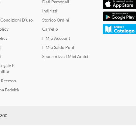
o
Dati Personali
Indirizzi
 Condizioni D'uso
Storico Ordini
olicy
Carrello
licy
Il Mio Account
i
Il Mio Saldo Punti
i
Sponsorizza I Miei Amici
Legale E
ilità
i Recesso
a Fedeltà
6300