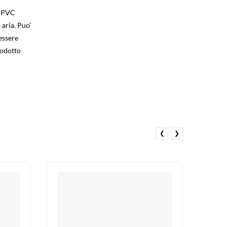
n PVC
 aria. Puo'
 essere
rodotto
❮
❯