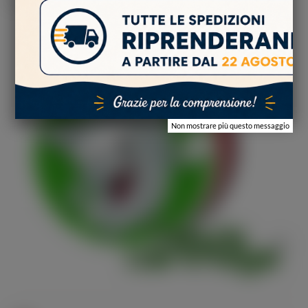
Non mostrare più questo messaggio
Non mostrare più questo messaggio