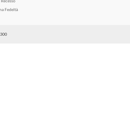
i Recesso
a Fedeltà
6300