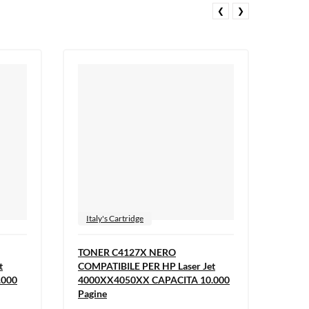
❮
❯
Italy's Cartridge
Ital
TONER C4127X NERO
TONE
t
COMPATIBILE PER HP Laser Jet
NERO
.000
4000XX4050XX CAPACITA 10.000
5000
Pagine
Pagin