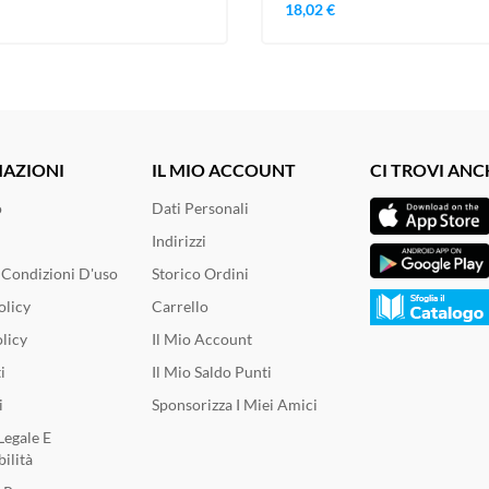
18,02 €
AZIONI
IL MIO ACCOUNT
CI TROVI ANC
o
Dati Personali
Indirizzi
 Condizioni D'uso
Storico Ordini
olicy
Carrello
licy
Il Mio Account
i
Il Mio Saldo Punti
i
Sponsorizza I Miei Amici
Legale E
ilità