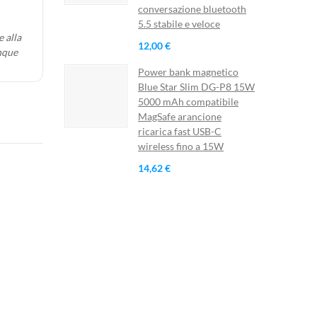
×
conversazione bluetooth
×
5.5 stabile e veloce
 alla
12,00 €
nque
Power bank magnetico
ista
)
Blue Star Slim DG-P8 15W
5000 mAh compatibile
)
MagSafe arancione
ricarica fast USB-C
wireless fino a 15W
14,62 €