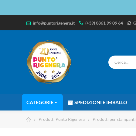
info@puntorigenera.it
(+39) 0861 99 09 64
G
CATEGORIE
SPEDIZIONI E IMBALLO
Prodotti Punto Rigenera
Prodotti per stampanti