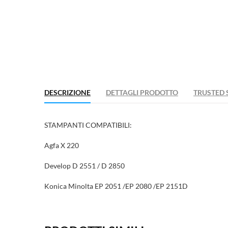
Ac
Agg
((la
Hai
DESCRIZIONE
DETTAGLI PRODOTTO
TRUSTED 
STAMPANTI COMPATIBILI:
Agfa X 220
Develop D 2551 / D 2850
Konica Minolta EP 2051 /EP 2080 /EP 2151D