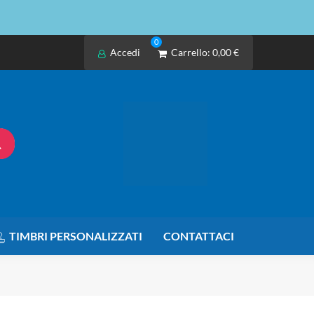
0
Accedi
Carrello:
0,00 €
TIMBRI PERSONALIZZATI
CONTATTACI
O COMPATIBILE PER Konica Minolta EP2051,2080,2151 8935-3040