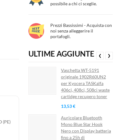
possibile a chi ci sceglie.
Prezzi Bassissimi - Acquista con
noi senza alleggerire il
portafogli.
ULTIME AGGIUNTE
❮
❯
Vaschetta WT-5191
originale 1902R60UN2
per Kyocera TASKalfa
406ci, 408ci, 508ci waste
cartidge recupero toner
13,53 €
Auricolare Bluetooth
 (PE)
Mono Blue Star Hook
Nero con Display batteria
×
fino a 25h di