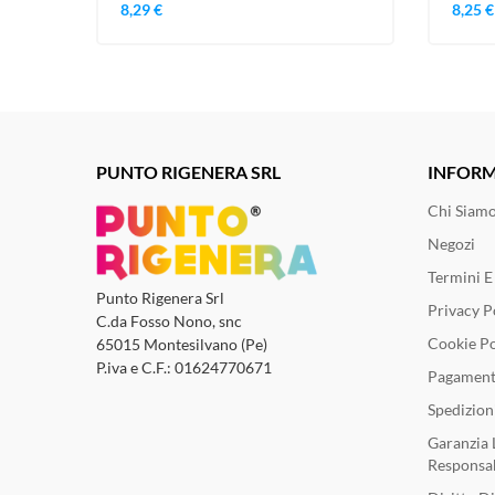
8,29 €
8,25 €
PUNTO RIGENERA SRL
INFORM
Chi Siam
Negozi
Termini E
Punto Rigenera Srl
Privacy P
C.da Fosso Nono, snc
Cookie Po
65015 Montesilvano (Pe)
P.iva e C.F.: 01624770671
Pagament
Spedizion
Garanzia 
Responsab