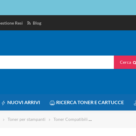
estione Resi
Blog
Cerca
NUOVI ARRIVI
RICERCA TONER E CARTUCCE
Toner per stampanti
Toner Compatibili
TONER MT-202B NER