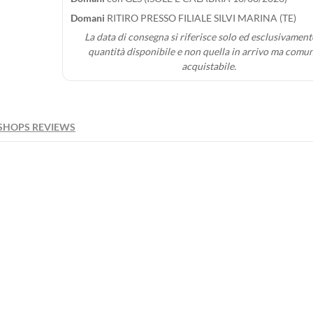
cedi
iungi alla wishlist
Domani
RITIRO PRESSO FILIALE SILVI MARINA (TE)
bel))
La data di consegna si riferisce solo ed esclusivamente
 bisogno di essere autenticato per salvare i prodotti.
quantità disponibile e non quella in arrivo ma comu
acquistabile.
add_circle_outline
Crea nuova l
((cancelText))
((loginText)
((cancelText))
((createText)
SHOPS REVIEWS