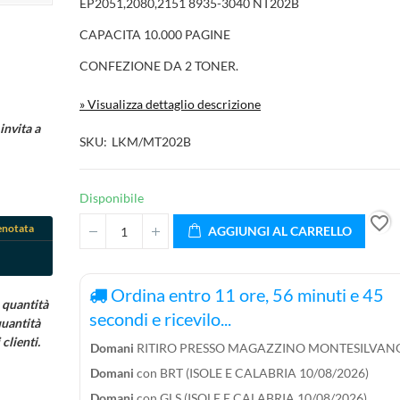
EP2051,2080,2151 8935-3040 NT202B
CAPACITA 10.000 PAGINE
CONFEZIONE DA 2 TONER.
» Visualizza dettaglio descrizione
invita a
SKU
LKM/MT202B
Disponibile
favorite_border
enotata
AGGIUNGI AL CARRELLO
Ordina entro
11
ore,
56
minuti e
45
 quantità
secondi e ricevilo...
quantità
clienti.
Domani
RITIRO PRESSO MAGAZZINO MONTESILVANO
Domani
con BRT (ISOLE E CALABRIA 10/08/2026)
tle))
Domani
con GLS (ISOLE E CALABRIA 10/08/2026)