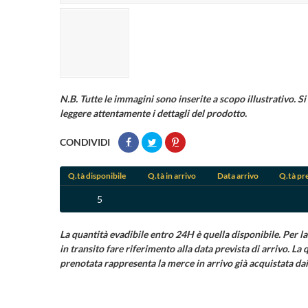
N.B. Tutte le immagini sono inserite a scopo illustrativo. Si 
leggere attentamente i dettagli del prodotto.
CONDIVIDI
Q.tà disponibile
Q.tà in arrivo
Data arrivo
Q.tà pr
5
La quantità evadibile entro 24H è quella disponibile. Per la
in transito fare riferimento alla data prevista di arrivo. La 
prenotata rappresenta la merce in arrivo già acquistata dai 
((ti