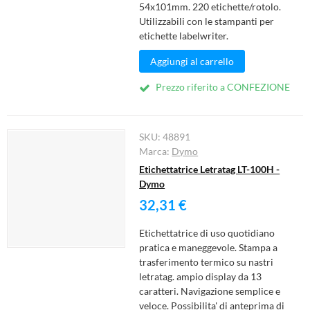
54x101mm. 220 etichette/rotolo.
Utilizzabili con le stampanti per
etichette labelwriter.
Aggiungi al carrello
Prezzo riferito a CONFEZIONE
SKU:
48891
Marca:
Dymo
Etichettatrice Letratag LT-100H -
Dymo
32,31 €
Etichettatrice di uso quotidiano
pratica e maneggevole. Stampa a
trasferimento termico su nastri
letratag. ampio display da 13
caratteri. Navigazione semplice e
veloce. Possibilita' di anteprima di