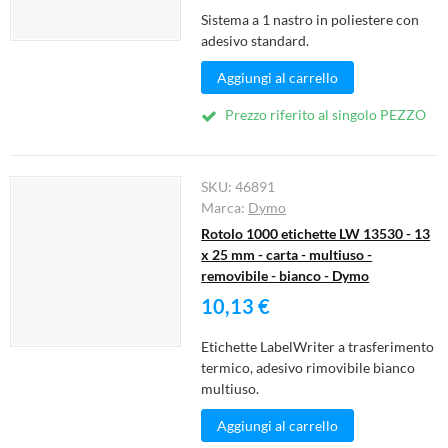
Sistema a 1 nastro in poliestere con
adesivo standard.
Aggiungi al carrello
Prezzo riferito al singolo PEZZO
SKU:
46891
Marca:
Dymo
Rotolo 1000 etichette LW 13530 - 13
x 25 mm - carta - multiuso -
removibile - bianco - Dymo
10,13 €
Etichette LabelWriter a trasferimento
termico, adesivo rimovibile bianco
multiuso.
Aggiungi al carrello