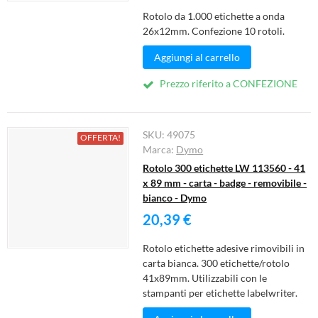
Rotolo da 1.000 etichette a onda
26x12mm. Confezione 10 rotoli.
Aggiungi al carrello
Prezzo riferito a CONFEZIONE
SKU:
49075
OFFERTA!
Marca:
Dymo
Rotolo 300 etichette LW 113560 - 41
x 89 mm - carta - badge - removibile -
bianco - Dymo
20,39 €
Rotolo etichette adesive rimovibili in
carta bianca. 300 etichette/rotolo
41x89mm. Utilizzabili con le
stampanti per etichette labelwriter.