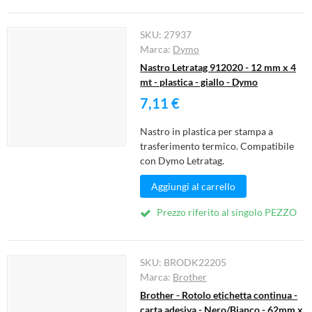
SKU:
27937
Marca:
Dymo
Nastro Letratag 912020 - 12 mm x 4
mt - plastica - giallo - Dymo
7,11 €
Nastro in plastica per stampa a
trasferimento termico. Compatibile
con Dymo Letratag.
Aggiungi al carrello
Prezzo riferito al singolo PEZZO
SKU:
BRODK22205
Marca:
Brother
Brother - Rotolo etichetta continua -
carta adesiva - Nero/Bianco - 62mm x