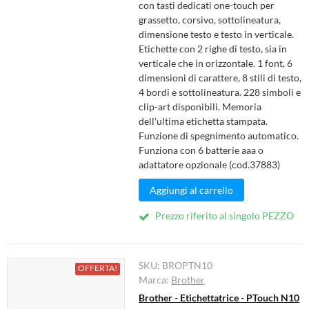
con tasti dedicati one-touch per
grassetto, corsivo, sottolineatura,
dimensione testo e testo in verticale.
Etichette con 2 righe di testo, sia in
verticale che in orizzontale. 1 font, 6
dimensioni di carattere, 8 stili di testo,
4 bordi e sottolineatura. 228 simboli e
clip-art disponibili. Memoria
dell'ultima etichetta stampata.
Funzione di spegnimento automatico.
Funziona con 6 batterie aaa o
adattatore opzionale (cod.37883)
Aggiungi al carrello
Prezzo riferito al singolo PEZZO
SKU:
BROPTN10
OFFERTA!
Marca:
Brother
Brother - Etichettatrice - PTouch N10