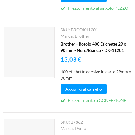
Prezzo riferito al singolo PEZZO
SKU:
BRODK11201
Marca:
Brother
Brother - Rotolo 400 Etichette 29 x
90 mm - Nero/Bianco - DK-11201
13,03 €
400 etichette adesive in carta 29mm x
90mm
Aggiungi al carrello
Prezzo riferito a CONFEZIONE
SKU:
27862
Marca:
Dymo