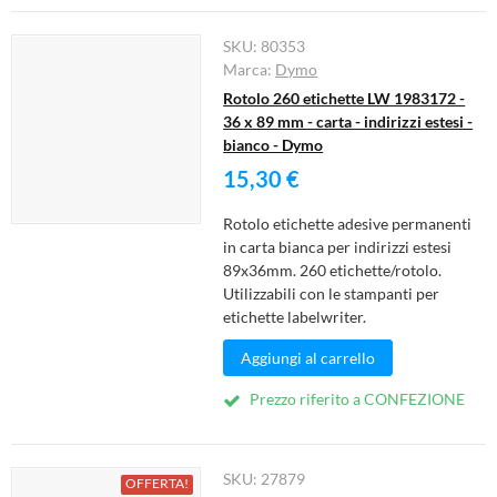
SKU:
80353
Marca:
Dymo
Rotolo 260 etichette LW 1983172 -
36 x 89 mm - carta - indirizzi estesi -
bianco - Dymo
15,30 €
Rotolo etichette adesive permanenti
in carta bianca per indirizzi estesi
89x36mm. 260 etichette/rotolo.
Utilizzabili con le stampanti per
etichette labelwriter.
Aggiungi al carrello
Prezzo riferito a CONFEZIONE
SKU:
27879
OFFERTA!