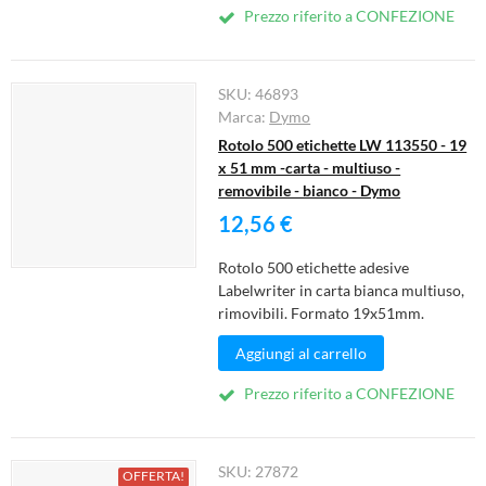
Prezzo riferito a CONFEZIONE
SKU:
46893
Marca:
Dymo
Rotolo 500 etichette LW 113550 - 19
x 51 mm -carta - multiuso -
removibile - bianco - Dymo
12,56 €
Rotolo 500 etichette adesive
Labelwriter in carta bianca multiuso,
rimovibili. Formato 19x51mm.
Aggiungi al carrello
Prezzo riferito a CONFEZIONE
SKU:
27872
OFFERTA!