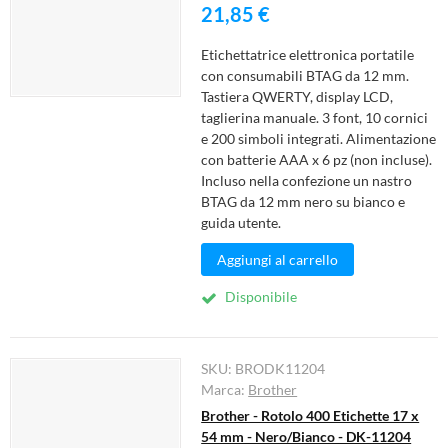
21,85 €
Etichettatrice elettronica portatile
con consumabili BTAG da 12 mm.
Tastiera QWERTY, display LCD,
taglierina manuale. 3 font, 10 cornici
e 200 simboli integrati. Alimentazione
con batterie AAA x 6 pz (non incluse).
Incluso nella confezione un nastro
BTAG da 12 mm nero su bianco e
guida utente.
Aggiungi al carrello
Disponibile
SKU:
BRODK11204
Marca:
Brother
Brother - Rotolo 400 Etichette 17 x
54 mm - Nero/Bianco - DK-11204