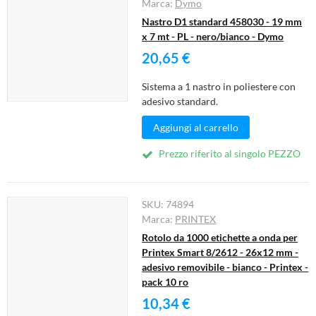
Marca:
Dymo
Nastro D1 standard 458030 - 19 mm
x 7 mt - PL - nero/bianco - Dymo
20,65 €
Sistema a 1 nastro in poliestere con
adesivo standard.
Aggiungi al carrello
Prezzo riferito al singolo PEZZO
SKU:
74894
Marca:
PRINTEX
Rotolo da 1000 etichette a onda per
Printex Smart 8/2612 - 26x12 mm -
adesivo removibile - bianco - Printex -
pack 10 ro
10,34 €