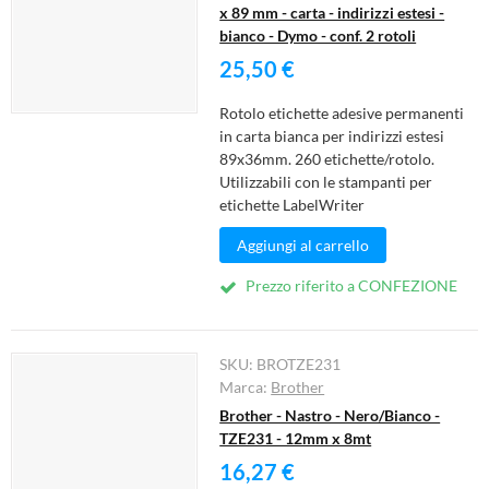
x 89 mm - carta - indirizzi estesi -
bianco - Dymo - conf. 2 rotoli
25,50 €
Rotolo etichette adesive permanenti
in carta bianca per indirizzi estesi
89x36mm. 260 etichette/rotolo.
Utilizzabili con le stampanti per
etichette LabelWriter
Aggiungi al carrello
Prezzo riferito a CONFEZIONE
SKU:
BROTZE231
Marca:
Brother
Brother - Nastro - Nero/Bianco -
TZE231 - 12mm x 8mt
16,27 €