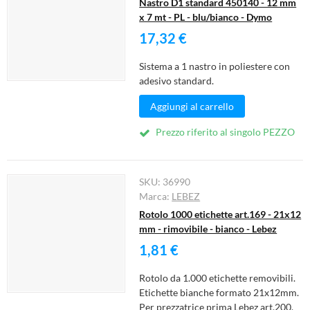
Nastro D1 standard 450140 - 12 mm
x 7 mt - PL - blu/bianco - Dymo
17,32 €
Sistema a 1 nastro in poliestere con
adesivo standard.
Aggiungi al carrello
Prezzo riferito al singolo PEZZO
SKU:
36990
Marca:
LEBEZ
Rotolo 1000 etichette art.169 - 21x12
mm - rimovibile - bianco - Lebez
1,81 €
Rotolo da 1.000 etichette removibili.
Etichette bianche formato 21x12mm.
Per prezzatrice prima Lebez art.200.