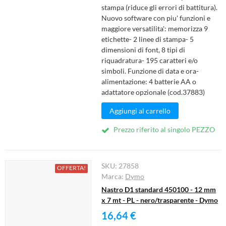
stampa (riduce gli errori di battitura).
Nuovo software con piu' funzioni e
maggiore versatilita': memorizza 9
etichette- 2 linee di stampa- 5
dimensioni di font, 8 tipi di
riquadratura- 195 caratteri e/o
simboli. Funzione di data e ora-
alimentazione: 4 batterie AA o
adattatore opzionale (cod.37883)
Aggiungi al carrello
Prezzo riferito al singolo PEZZO
SKU:
27858
OFFERTA!
Marca:
Dymo
Nastro D1 standard 450100 - 12 mm
x 7 mt - PL - nero/trasparente - Dymo
16,64 €