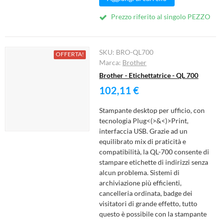
Prezzo riferito al singolo PEZZO
SKU:
BRO-QL700
OFFERTA!
Marca:
Brother
Brother - Etichettatrice - QL 700
102,11 €
Stampante desktop per ufficio, con
tecnologia Plug<(>&<)>Print,
interfaccia USB. Grazie ad un
equilibrato mix di praticità e
compatibilità, la QL-700 consente di
stampare etichette di indirizzi senza
alcun problema. Sistemi di
archiviazione più efficienti,
cancelleria ordinata, badge dei
visitatori di grande effetto, tutto
questo è possibile con la stampante