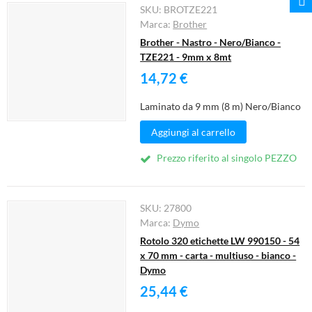
SKU:
BROTZE221
Marca:
Brother
Brother - Nastro - Nero/Bianco -
TZE221 - 9mm x 8mt
14,72 €
Laminato da 9 mm (8 m) Nero/Bianco
Aggiungi al carrello
Prezzo riferito al singolo PEZZO
SKU:
27800
Marca:
Dymo
Rotolo 320 etichette LW 990150 - 54
x 70 mm - carta - multiuso - bianco -
Dymo
25,44 €