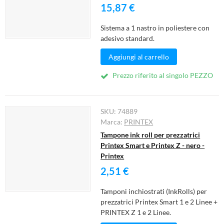
15,87 €
Sistema a 1 nastro in poliestere con
adesivo standard.
Aggiungi al carrello
Prezzo riferito al singolo PEZZO
SKU:
74889
Marca:
PRINTEX
Tampone ink roll per prezzatrici
Printex Smart e Printex Z - nero -
Printex
2,51 €
Tamponi inchiostrati (InkRolls) per
prezzatrici Printex Smart 1 e 2 Linee +
PRINTEX Z 1 e 2 Linee.