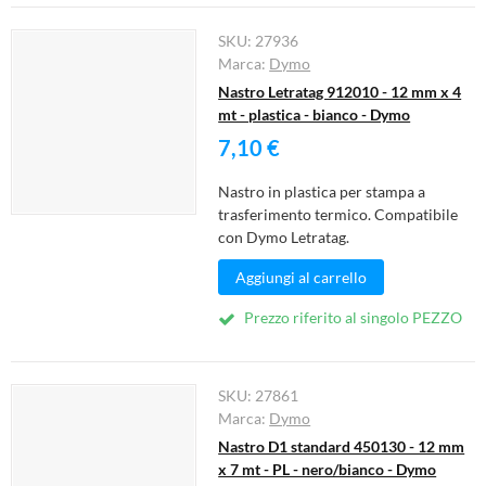
Cura della persona
SKU:
27936
Materiale elettrico
Marca:
Dymo
Nastro Letratag 912010 - 12 mm x 4
Fai da te
mt - plastica - bianco - Dymo
Smart Home e Domotica
7,10 €
Natale e Festività
Nastro in plastica per stampa a
Giochi e Idee Regalo
trasferimento termico. Compatibile
con Dymo Letratag.
Lego e Playmobil
Aggiungi al carrello
Alimentari e Casalinghi
Prezzo riferito al singolo PEZZO
SKU:
27861
Marca:
Dymo
Nastro D1 standard 450130 - 12 mm
x 7 mt - PL - nero/bianco - Dymo