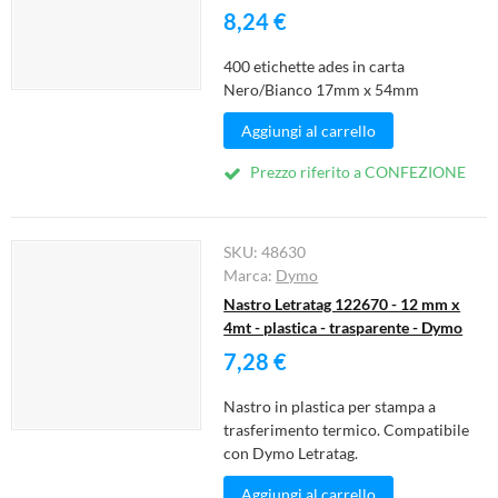
8,24 €
400 etichette ades in carta
Nero/Bianco 17mm x 54mm
Aggiungi al carrello
Prezzo riferito a CONFEZIONE
SKU:
48630
Marca:
Dymo
Nastro Letratag 122670 - 12 mm x
4mt - plastica - trasparente - Dymo
7,28 €
Nastro in plastica per stampa a
trasferimento termico. Compatibile
con Dymo Letratag.
Aggiungi al carrello