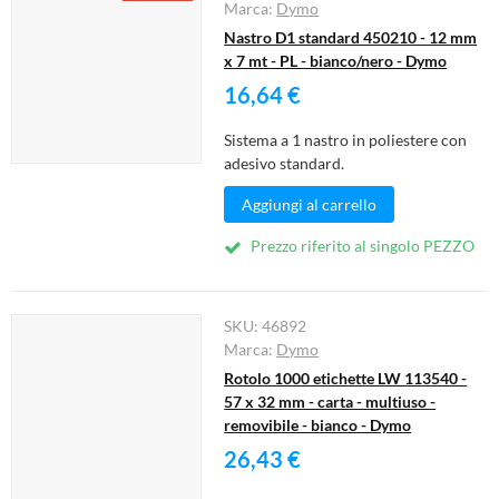
Marca:
Dymo
Nastro D1 standard 450210 - 12 mm
x 7 mt - PL - bianco/nero - Dymo
16,64 €
Sistema a 1 nastro in poliestere con
adesivo standard.
Aggiungi al carrello
Prezzo riferito al singolo PEZZO
SKU:
46892
Marca:
Dymo
Rotolo 1000 etichette LW 113540 -
57 x 32 mm - carta - multiuso -
removibile - bianco - Dymo
26,43 €