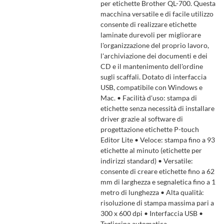
per etichette Brother QL-700. Questa
macchina versatile e di facile utilizzo
consente di realizzare etichette
laminate durevoli per migliorare
l'organizzazione del proprio lavoro,
l'archiviazione dei documenti e dei
CD e il mantenimento dell'ordine
sugli scaffali. Dotato di interfaccia
USB, compatibile con Windows e
Mac. • Facilità d'uso: stampa di
etichette senza necessità di installare
driver grazie al software di
progettazione etichette P-touch
Editor Lite • Veloce: stampa fino a 93
etichette al minuto (etichette per
indirizzi standard) • Versatile:
consente di creare etichette fino a 62
mm di larghezza e segnaletica fino a 1
metro di lunghezza • Alta qualità:
risoluzione di stampa massima pari a
300 x 600 dpi • Interfaccia USB •
Taglierina automatica